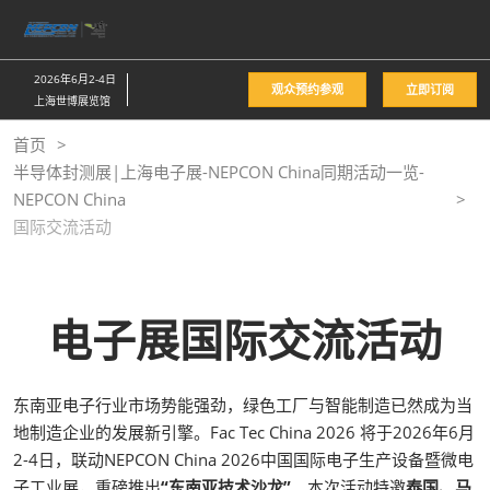
直
接
跳
2026年6月2-4日
观众预约参观
立即订阅
转
上海世博展览馆
至
首页
内
半导体封测展|上海电子展-NEPCON China同期活动一览-
容
NEPCON China
国际交流活动
电子展国际交流活动
东南亚电子行业市场势能强劲，绿色工厂与智能制造已然成为当
地制造企业的发展新引擎。Fac Tec China 2026 将于2026年6月
2-4日，联动NEPCON China 2026中国国际电子生产设备暨微电
子工业展，重磅推出
“东南亚技术沙龙”
。本次活动特邀
泰国、马