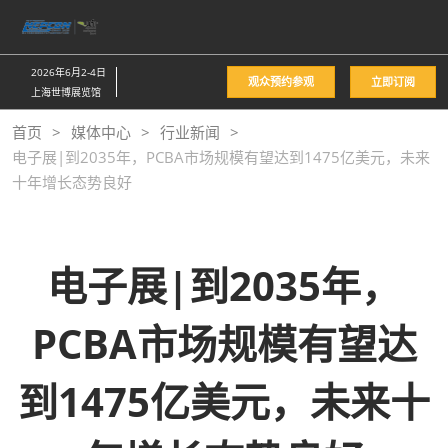
直
接
跳
2026年6月2-4日
观众预约参观
立即订阅
转
上海世博展览馆
至
首页
媒体中心
行业新闻
内
电子展|到2035年，PCBA市场规模有望达到1475亿美元，未来
容
十年增长态势良好
电子展|到2035年，
PCBA市场规模有望达
到1475亿美元，未来十