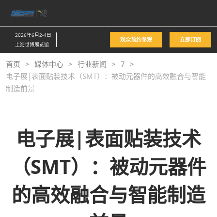
直
接
跳
2026年6月2-4日
观众预约参观
立即订阅
转
上海世博展览馆
至
首页
媒体中心
行业新闻
7
内
电子展|表面贴装技术（SMT）：被动元器件的高效融合与智能
容
制造前景
电子展|表面贴装技术
（SMT）：被动元器件
的高效融合与智能制造