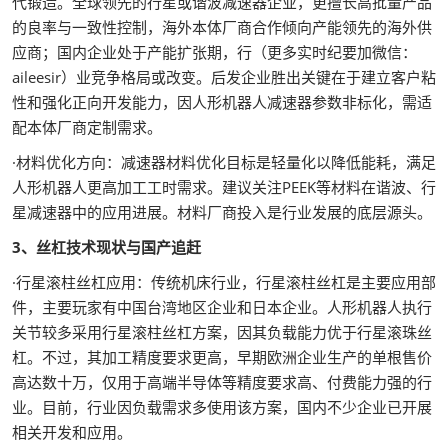
代锻造。全球领先的行星或谐波减速器企业，更擅长高批量产品
的良率与一致性控制，海外本体厂商合作倾向产能领先的海外供
应商；国内企业处于产能扩张期，行（更多实时纪要加微信：
aileesir）业竞争格局或改变。后发企业胜出关键在于建立客户粘
性和强化正向开发能力，因人形机器人减速器参数非标化，需适
配本体厂商定制需求。
·材料优化方向：减速器材料优化目标是轻量化以降低能耗，满足
人形机器人更高加工工时需求。建议关注PEEK等材料在谐波、行
星减速器中的应用进展。材料厂商投入是行业发展的底层源头。
3、丝杠技术现状与国产追赶
·行星滚柱丝杠应用：传统机床行业，行星滚柱丝杠是主要应用部
件，主要玩家有中国台湾地区企业和日本企业。人形机器人执行
关节较多采用行星滚柱丝杠方案，因其负载能力优于行星滚珠丝
杠。不过，其加工精度要求更高，早期欧洲企业生产的单根售价
高达数十万，仅用于高端半导体等精度要求高、付费能力强的行
业。目前，行业因负载需求多使用该方案，国内不少企业已开展
相关开发和应用。