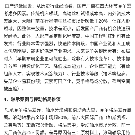
·国产追赶因素：从历史行业经验看，国产厂商在四大环节竞争需
考虑多因素。传统机床领域，高端丝杠试错成本高，内外资技术
差距大，大陆厂商在行星滚柱丝杠市场份额低于20%。但在人形
领域，因整体未放量，技术差距小，后发国产厂商有机会快速积
累经验。此外，人形产品定制化程度高，中国工程师红利可有效
发挥；行业降本需求强烈，快速降本阶段，中国产业链和人工成
本优势明显，能更好满足产业需求。未来竞争关键因素有：布局
时点（早期布局企业更可能胜出，除非有大技术变革）、技术提
升效率（持续优化工艺、降低成本能力）、企业管理能力（有效
组织人才、实现技术沉淀能力）、行业技术等级（技术等级高，
头部企业易获份额；要素可国产化，竞争格局或分散，盈利空间
被压缩）。
4、轴承案例与传动格局推演
·轴承竞争格局差异：轴承分滚动和滑动两大类，竞争格局差异显
著。滚动轴承占全球市场超80%，前八大国际厂商（如斯凯福、
舍弗勒等）垄断75%份额，格局集中；滑动轴承市场分散，前十
大厂商仅占25%份额。差异原因有三：原材料上，滚动轴承用特