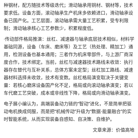
种钢材，配方随技术等级迭代；滑动轴承用铜材、钢材等，技术
要求低。设备方面，滚动轴承生产机床多依赖进口，滑动轴承设
备已国产化。工艺层面，滚动轴承需大量工艺积累，受专利限
制；滑动轴承核心工艺参数少，积累程度低。
·传动部件格局推演：丝杠、减速器与轴承底层技术相似，材料学
基础同源，设备（车床、磨床等）及工艺（热处理、精加工）通
用，检测设备也基本通用；三者作为机床零部件，与上游厂商深
度合作，技术绑定。当前，丝杠与减速器技术路线未收敛：执行
器存在替代与互补关系，总体方案未定型；丝杠加工路线、减速
器材料选择未收敛，技术有变数。丝杠格局演变取决于关键变
量：若核心磨床设备国产化不足，格局或向滚动轴承演变；若以
车代磨工艺突破，成本或非线性下降，格局或向滑动轴承演变。
电子展小编认为，高端装备动力链的“智动”进化，不是简单把驱
动电机换成伺服，而是把“机械传动”升级为“数据-能量融合”的实
时智能系统，从而实现装备自感知、自决策、自维护。
文章来源：价值高地