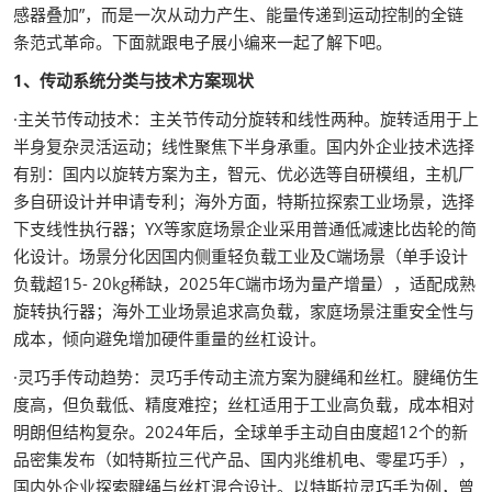
感器叠加”，而是一次从动力产生、能量传递到运动控制的全链
条范式革命。下面就跟电子展小编来一起了解下吧。
1、传动系统分类与技术方案现状
·主关节传动技术：主关节传动分旋转和线性两种。旋转适用于上
半身复杂灵活运动；线性聚焦下半身承重。国内外企业技术选择
有别：国内以旋转方案为主，智元、优必选等自研模组，主机厂
多自研设计并申请专利；海外方面，特斯拉探索工业场景，选择
下支线性执行器；YX等家庭场景企业采用普通低减速比齿轮的简
化设计。场景分化因国内侧重轻负载工业及C端场景（单手设计
负载超15- 20kg稀缺，2025年C端市场为量产增量），适配成熟
旋转执行器；海外工业场景追求高负载，家庭场景注重安全性与
成本，倾向避免增加硬件重量的丝杠设计。
·灵巧手传动趋势：灵巧手传动主流方案为腱绳和丝杠。腱绳仿生
度高，但负载低、精度难控；丝杠适用于工业高负载，成本相对
明朗但结构复杂。2024年后，全球单手主动自由度超12个的新
品密集发布（如特斯拉三代产品、国内兆维机电、零星巧手），
国内外企业探索腱绳与丝杠混合设计。以特斯拉灵巧手为例，曾