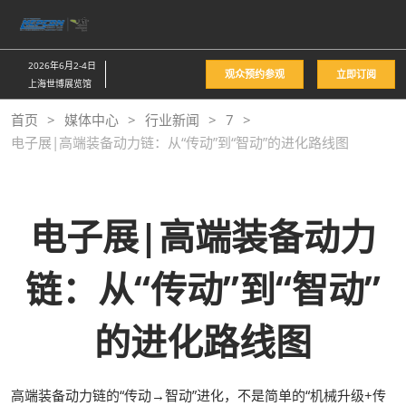
直
接
跳
2026年6月2-4日
观众预约参观
立即订阅
转
上海世博展览馆
至
首页
媒体中心
行业新闻
7
内
电子展|高端装备动力链：从“传动”到“智动”的进化路线图
容
电子展|高端装备动力
链：从“传动”到“智动”
的进化路线图
高端装备动力链的“传动→智动”进化，不是简单的“机械升级+传