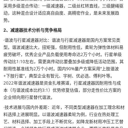
采用多级混合传动：一级减速器，二级丝杠转直线，三级腱绳驱
动，这种混合设计适应高自由度、高精密作业，是未来发展趋
势。
2、减速器技术分析与竞争格局
·谐波与行星减速器对比：谐波与行星减速器是国内方案常见类
型。谐波减速比大，扭矩强，但耐用性低，柔轮为弹性体材料易
疲劳破坏，优秀企业产品负载使用寿命达2万个小时。行星单级
传动比1:10左右，需更高传动比要叠加多级或降低活动范围，其
耐用性基准线为2万个小时。国内90%量产方案采用“上肢谐波
+下肢行星”，典型企业有智元、宇树、优必选、傅利叶等。
2022年谐波减速器是资金扎堆赛道，行星减速器因耐用性与成
本（与谐波成本比约3:1）优势修复估值，部分走性价比方案的
企业倾向用行星替代谐波。
·技术进展与国内外差距：近年，不同类型减速器在加工理念和材
料选择上进展明显。以谐波减速器柔轮为例，行业在热处理工
艺、材料选择、加工手段上不断优化，如降龙新材用冲压工艺替