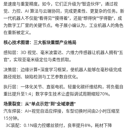
是速度与重复精度。如今，它们正升级为“智造伙伴”，通过视
觉、力控、AI 算法与云端协同，完成更柔性、更复杂的任务。新
一代机器人不仅能“看得见”“摸得着”，还能“想得快”“学得勤”，成
为数字工厂里的关键节点。电子展小编认为，工业机器人的角色
在重新被定义。
核心技术图谱：三大板块重塑产业格局
感知层：3D 视觉、毫米波雷达、六维力传感器让机器人拥有“五
官”，实现亚毫米级定位与柔性抓取。
决策层：边缘计算+深度学习框架，使机器人能够在毫秒级完成
路径规划、缺陷检测与工艺参数自优化。
执行层：一体化关节、直驱电机、轻量化碳纤维结构，将负载自
重比提升至1:4；数字孪生技术让虚拟调试周期缩短70%。
场景裂变：从“单点示范”到“全域渗透”
汽车焊装：AI+视觉自适应焊接，车型切换时间由2小时压缩至
15分钟。
3C装配：0.1N级力控螺丝锁付，良率提升8%，耗材下降