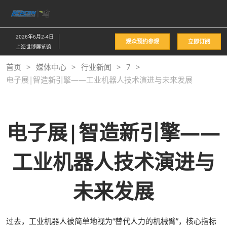
直
接
跳
2026年6月2-4日
观众预约参观
立即订阅
转
上海世博展览馆
至
首页
媒体中心
行业新闻
7
内
电子展|智造新引擎——工业机器人技术演进与未来发展
容
电子展|智造新引擎——
工业机器人技术演进与
未来发展
过去，工业机器人被简单地视为“替代人力的机械臂”，核心指标