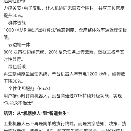
超柔性协作
力控关节+电子皮肤，让人机协同无需安全围栏，共享工位密度
提升50%。
群体智能
1000+AMR 通过“蜂群算法”动态调度，仓库整体效率逼近理论极
限。
云边端一体
80% 决策在边缘完成，20% 复杂任务上传云端，数据主权与实
时性兼得。
绿色低碳
再生制动能量回馈系统，单台机器人年节电1200 kWh，碳排放
下降30%。
个性化即服务（RaaS）
用户按小时订阅机器人，设备商通过OTA持续升级功能，实现
“功能永不淘汰”。
结语：从“机器换人”到“智造共生”
工业机器人已不再是简单的执行终端，而是贯穿感知、决策、执
行的智能体。随着AI、5G、数字孪生的深度融合，一场“智造共