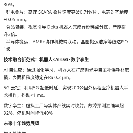
30%。
锂电叠片：高速 SCARA 叠片速度突破0.7秒/片，电芯对齐精度
±0.05 mm。
食品包装：视觉引导 Delta 机器人完成异形糕点分拣，产能提
升3倍。
半导体搬运：AMR+协作机械臂联动，晶圆搬运洁净等级达ISO
1级。
技术融合新范式：机器人×AI×5G×数字孪生
AI 自适应：通过强化学习，机器人在打磨抛光中自主补偿耗材磨
损，表面粗糙度稳定在Ra 0.2 μm。
5G 云控：利用5G 超低时延，实现200公里外远程医疗机器人手
术操作，抖动<1 ms。
数字孪生：虚拟工厂与实体产线实时映射，故障预测准确率超
92%，停机时间降低40%。
未来十年趋势展望