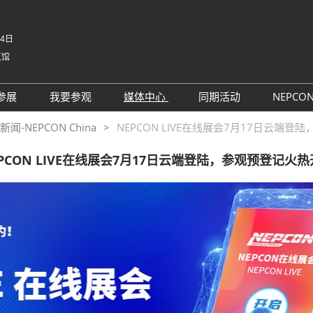
-4日
览馆
中文
English
参展
我要参观
媒体中心
同期活动
NEPCO
Tiếng V
参展申请
参观预登记
行业新闻
同期活动议程
NE
NEPCON China
NEPCON LIVE在线展会7月17日云端
ภาษาไ
 China电子
为何参展
为何参观
展商新闻
路演活动
NE
Bahasa
PCON LIVE在线展会7月17日云端登陆，参观预登记火
日本語
观众范围
组团参观
展会新闻
评选
korean
参展服务
展商名录
合作媒体
国际交流活动
Русски
商贸配对
展品名录
合作协会
SMTHOME
观众增值服务
智慧会刊
智慧会刊
TAP特邀贵宾&商务配对服务