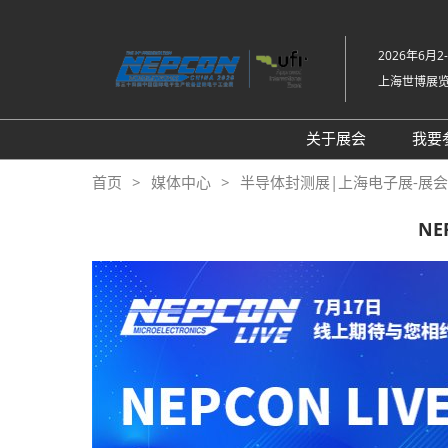
直
接
2026年6月2
跳
上海世博展
转
至
内
关于展会
我要
容
展会介绍
首页
媒体中心
半导体封测展|上海电子展-展会新闻-
同期展会Fac Tec
NE
工厂设施展
展品范围