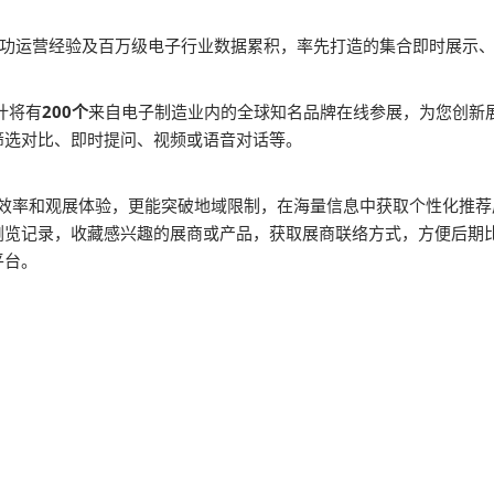
0年成功运营经验及百万级电子行业数据累积，率先打造的集合即时展
计将有
200个
来自电子制造业内的全球知名品牌在线参展，为您创新
筛选对比、即时提问、视频或语音对话等。
观效率和观展体验，更能突破地域限制，在海量信息中获取个性化推
浏览记录，收藏感兴趣的展商或产品，获取展商联络方式，方便后期比
平台。