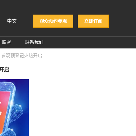
中文
观众预约参观
立即订阅
N 联盟
联系我们
iệt
PCON 企业名录
登陆，参观预登记火热开启
ทย
PCON 大奖
 Indonesia
热开启
й