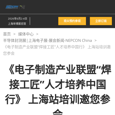
直
接
跳
2026年6月2-4日
观众预约参观
立即订阅
转
上海世博展览馆
至
首页
媒体中心
内
半导体封测展|上海电子展-展会新闻-NEPCON China
容
《电子制造产业联盟“焊接工匠”人才培养中国行》 上海站培训邀
您参会
《电子制造产业联盟“焊
接工匠”人才培养中国
行》 上海站培训邀您参
会