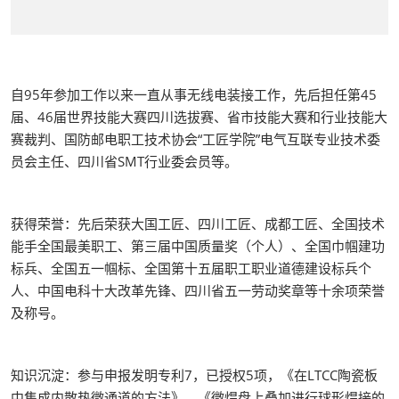
自95年参加工作以来一直从事无线电装接工作，先后担任第45
届、46届世界技能大赛四川选拔赛、省市技能大赛和行业技能大
赛裁判、国防邮电职工技术协会“工匠学院”电气互联专业技术委
员会主任、四川省SMT行业委会员等。
获得荣誉：先后荣获大国工匠、四川工匠、成都工匠、全国技术
能手全国最美职工、第三届中国质量奖（个人）、全国巾帼建功
标兵、全国五一帼标、全国第十五届职工职业道德建设标兵个
人、中国电科十大改革先锋、四川省五一劳动奖章等十余项荣誉
及称号。
知识沉淀：参与申报发明专利7，已授权5项，《在LTCC陶瓷板
中集成内散热微通道的方法》、《微焊盘上叠加进行球形焊接的