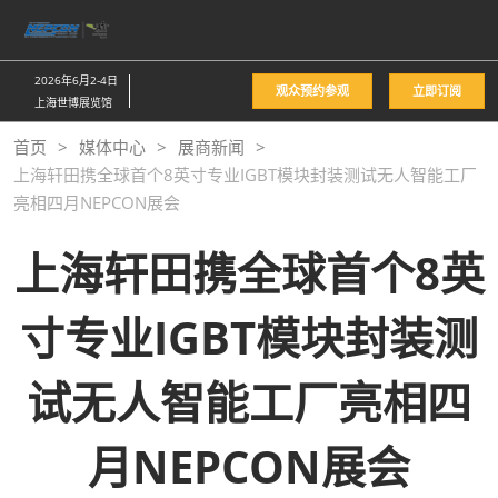
直
接
跳
2026年6月2-4日
观众预约参观
立即订阅
转
上海世博展览馆
至
首页
媒体中心
展商新闻
内
上海轩田携全球首个8英寸专业IGBT模块封装测试无人智能工厂
容
亮相四月NEPCON展会
上海轩田携全球首个8英
寸专业IGBT模块封装测
试无人智能工厂亮相四
月NEPCON展会