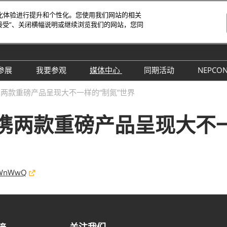
字化体验进行提升和个性化。您使用我们网站的相关
接受”、关闭横幅说明或继续浏览我们的网站，您同
-4日
览馆
中文
English
参展
我要参观
媒体中心
同期活动
NEPCO
Tiếng V
参展申请
参观预登记
行业新闻
同期活动议程
NE
两款重磅产品呈现大不一样的“制氮”世界
ภาษาไ
 China电子
为何参展
为何参观
展商新闻
路演活动
NE
Bahasa
携两款重磅产品呈现大不一
日本語
观众范围
组团参观
展会新闻
评选
korean
参展服务
展商名录
合作媒体
国际交流活动
Русски
商贸配对
展品名录
合作协会
hxWnWwQ
SMTHOME
观众增值服务
智慧会刊
智慧会刊
TAP特邀贵宾&商务配对服务