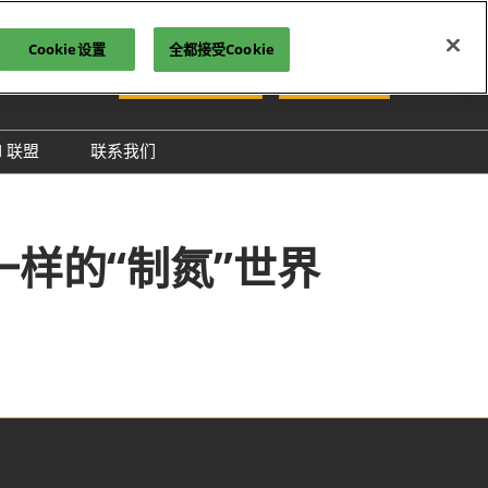
Cookie设置
全都接受Cookie
中文
观众预约参观
立即订阅
N 联盟
联系我们
iệt
PCON 企业名录
ทย
PCON 大奖
 Indonesia
样的“制氮”世界
й