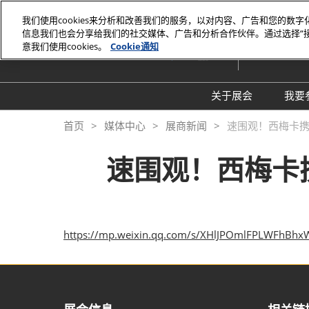
直
我们使用cookies来分析和改善我们的服务，以对内容、广告和您的数
接
信息我们也会分享给我们的社交媒体、广告和分析合作伙伴。通过选择“
2026年6月2
跳
意我们使用cookies。
Cookie通知
上海世博展
转
至
内
关于展会
我要
容
展会介绍
首页
媒体中心
展商新闻
速围观！西梅卡携
同期展会Fac Tec
速围观！西梅卡
工厂设施展
展品范围
https://mp.weixin.qq.com/s/XHlJPOmlFPLWFhB