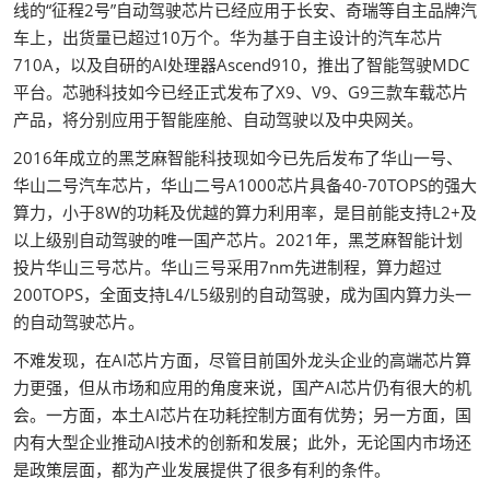
线的“征程2号”自动驾驶芯片已经应用于长安、奇瑞等自主品牌汽
车上，出货量已超过10万个。华为基于自主设计的汽车芯片
710A，以及自研的AI处理器Ascend910，推出了智能驾驶MDC
平台。芯驰科技如今已经正式发布了X9、V9、G9三款车载芯片
产品，将分别应用于智能座舱、自动驾驶以及中央网关。
2016年成立的黑芝麻智能科技现如今已先后发布了华山一号、
华山二号汽车芯片，华山二号A1000芯片具备40-70TOPS的强大
算力，小于8W的功耗及优越的算力利用率，是目前能支持L2+及
以上级别自动驾驶的唯一国产芯片。2021年，黑芝麻智能计划
投片华山三号芯片。华山三号采用7nm先进制程，算力超过
200TOPS，全面支持L4/L5级别的自动驾驶，成为国内算力头一
的自动驾驶芯片。
不难发现，在AI芯片方面，尽管目前国外龙头企业的高端芯片算
力更强，但从市场和应用的角度来说，国产AI芯片仍有很大的机
会。一方面，本土AI芯片在功耗控制方面有优势；另一方面，国
内有大型企业推动AI技术的创新和发展；此外，无论国内市场还
是政策层面，都为产业发展提供了很多有利的条件。