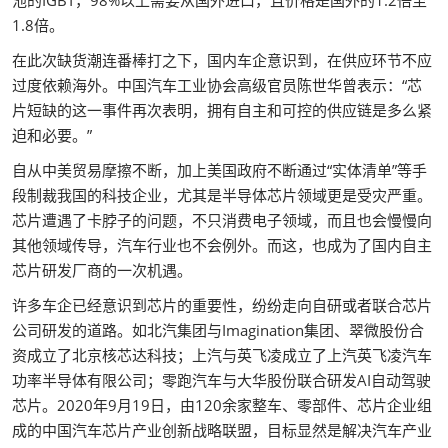
池的IGBT，98%以上需要从国外进口，且价格是国外的1.2倍至
1.8倍。
在此次缺货潮连番棒打之下，国内车企意识到，在供应环节不应
过度依赖海外。中国汽车工业协会高级官员陈世华曾表示：“芯
片短缺的这一事件再次表明，拥有自主和可控的供应链是多么紧
迫和必要。”
自从中美贸易摩擦不断，加上美国政府不断通过“实体清单”等手
段制裁我国的科技企业，尤其是半导体芯片领域更是受灾严重。
芯片遭遇了卡脖子的问题，不只消费电子领域，而且也会慢慢向
其他领域传导，汽车行业也不会例外。而这，也成为了国内自主
芯片研发厂商的一次机遇。
许多车企已经意识到芯片的重要性，纷纷走向自研或者联合芯片
公司研发的道路。如北汽集团与Imagination集团、翠微股份合
资成立了北京核芯达科技；上汽与英飞凌成立了上汽英飞凌汽车
功率半导体有限公司；零跑汽车与大华股份联合研发AI自动驾驶
芯片。2020年9月19日，由120余家整车、零部件、芯片企业组
成的中国汽车芯片产业创新战略联盟，目标显然是解决汽车产业