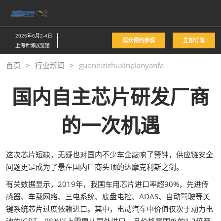
直
接
跳
2026年6月2-4日
观众预约参观
立即订阅
转
上海世博展览馆
至
首页
行业新闻
guoneizizhuxinpianyanfa
内
容
国内自主芯片研发厂商
的一次机遇
这次芯片短缺，无疑也对国内不少车企敲响了警钟，供应链安全
问题更是成为了悬在国内厂商头顶的达摩克利斯之剑。
有关数据显示，2019年，我国车用芯片进口率超90%，先进传
感器、车载网络、三电系统、底盘电控、ADAS、自动驾驶等关
键系统芯片过度依赖进口。其中，电动汽车中价值仅次于动力电