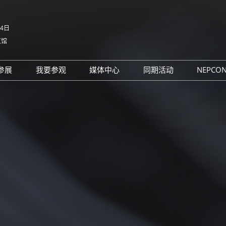
-4日
览馆
中文
English
参展
我要参观
媒体中心
同期活动
NEPCO
Tiếng V
参展申请
参观预登记
行业新闻
同期活动议程
NE
ภาษาไ
 China电子
为何参展
为何参观
展商新闻
路演活动
NE
Bahasa
日本語
观众范围
组团参观
展会新闻
评选
korean
参展服务
展商名录
合作媒体
国际交流活动
Русски
商贸配对
展品名录
合作协会
SMTHOME
观众增值服务
智慧会刊
智慧会刊
TAP特邀贵宾&商务配对服务