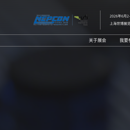
直
接
2026年6月2
跳
上海世博展
转
至
内
关于展会
我要
容
展会介绍
同期展会Fac Tec
工厂设施展
展品范围