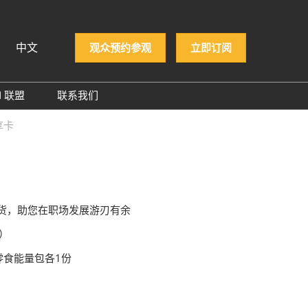
中文
观众预约参观
立即订阅
N 联盟
联系我们
iệt
PCON 企业名录
享卡
ทย
PCON 大奖
 Indonesia
й
货，助您在职场发展游刃有余
）
零食能量包各1份