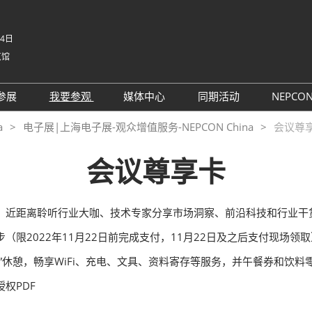
-4日
览馆
中文
English
参展
我要参观
媒体中心
同期活动
NEPCO
Tiếng V
参展申请
参观预登记
行业新闻
同期活动议程
NE
a
电子展|上海电子展-观众增值服务-NEPCON China
会议尊
ภาษาไ
 China电子
为何参展
为何参观
展商新闻
路演活动
NE
Bahasa
会议尊享卡
日本語
观众范围
组团参观
展会新闻
评选
korean
参展服务
展商名录
合作媒体
国际交流活动
Русски
位，近距离聆听行业大咖、技术专家分享市场洞察、前沿科技和行业干
商贸配对
展品名录
合作协会
限2022年11月22日前完成支付，11月22日及之后支付现场领取
SMTHOME
观众增值服务
”休憩，畅享WiFi、充电、文具、资料寄存等服务，并午餐券和饮料
智慧会刊
智慧会刊
权PDF
TAP特邀贵宾&商务配对服务