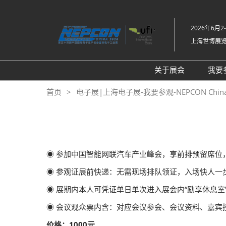
直
接
2026年6月2
跳
上海世博展
转
至
内
关于展会
我要
容
展会介绍
首页
电子展|上海电子展-我要参观-NEPCON Chin
同期展会Fac Tec
工厂设施展
展品范围
◉ 参加中国智能网联汽车产业峰会，享前排预留席
◉ 参观证展前快递：无需现场排队领证，入场快人一步（
◉ 展期内本人可凭证单日单次进入展会内“励享休息室
◉ 会议观众票内含：对应会议参会、会议资料、嘉宾授
价格：1000元