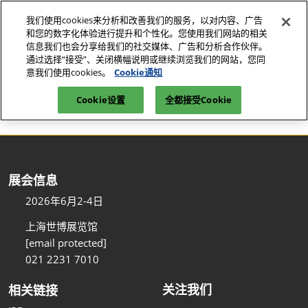
直
我们使用cookies来分析和改善我们的服务，以对内容、广告
接
和您的数字化体验进行提升和个性化。您使用我们网站的相关
跳
信息我们也会分享给我们的社交媒体、广告和分析合作伙伴。
2026年6月2-4日
观众预约参观
立即订阅
转
通过选择“接受”、关闭横幅说明或继续浏览我们的网站，您同
上海世博展览馆
意我们使用cookies。
Cookie通知
至
首页
电子展|上海电子展-我要参展-NEPCON China
内
Cookie设置
全都接受Cookie
容
展会信息
2026年6月2-4日
上海世博展览馆
[email protected]
021 2231 7010
关注我们
相关链接