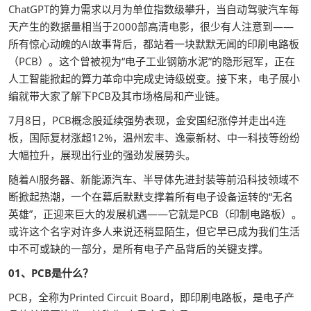
ChatGPT的算力需求以月为单位指数级攀升，当自动驾驶汽车每
天产生的数据量相当于2000部高清电影，很少有人注意到——
所有惊心动魄的AI故事背后，都站着一块默默无闻的印刷电路板
（PCB）。这个曾被视为“电子工业钢筋水泥”的隐形冠军，正在
人工智能掀起的算力革命中完成史诗级蜕变。接下来，电子展小
编就带大家了解下PCB及其市场格局和产业链。
7月8日，PCB概念股延续强势表现，金安国纪涨停并走出4连
板，国际复材涨超12%，温州宏丰、逸豪新材、中一科技等纷纷
大幅拉升，展现出行业的强劲发展势头。
随着AI服务器、新能源汽车、半导体先进封装等前沿科技领域不
断掀起热潮，一个在幕后默默支撑着所有电子设备运转的“无名
英雄”，正迎来巨大的发展机遇——它就是PCB（印制电路板）。
或许这个名字对许多人来说还稍显陌生，但它早已成为我们生活
中不可或缺的一部分，是所有电子产品背后的关键支撑。
01、PCB是什么？
PCB，全称为Printed Circuit Board，即印刷电路板，是电子产