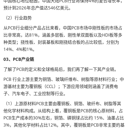
中国核心地位稳固，中国大陆PCB行业将保持4%的复合增长率，
预计到2026年总产值达546亿美元。
（2）行业趋势
从PCB行业细分产品占比来看，中国PCB市场中刚性板的市场占
比非常高，达81%，涵盖多层板、刚性单双面板以及HDI板等多
种类型；挠性板、封装基板和刚挠结合板的占比较低，分别为
14%、4%和1%。
03、PCB产业链
了解了PCB的定义和全球格局后，我们再了解一下其产业链。
PCB 行业上游主要为铜箔、玻璃纤维布、树脂等原材料行业；中
游基材主要为覆铜板（CCL）；下游应用领域则涵盖了消费电
子、汽车电子、工业控制等行业。
（1）上游原材料PCB主要由覆铜板、铜箔、玻纤布、树脂等其
他化学材料构成。从结构上看，覆铜板是PCB的核心原材料，占
PCB生产成本的30%左右，铜箔、磷铜球占比约 15%、油墨占比
3%，其他化学材料占比12%。其中，覆铜板是PCB非常主要的基