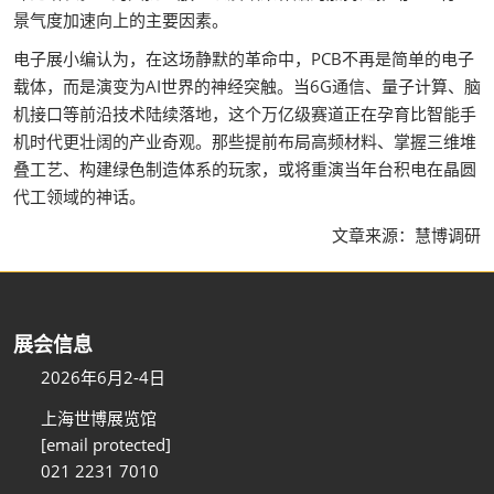
景气度加速向上的主要因素。
电子展小编认为，在这场静默的革命中，PCB不再是简单的电子
载体，而是演变为AI世界的神经突触。当6G通信、量子计算、脑
机接口等前沿技术陆续落地，这个万亿级赛道正在孕育比智能手
机时代更壮阔的产业奇观。那些提前布局高频材料、掌握三维堆
叠工艺、构建绿色制造体系的玩家，或将重演当年台积电在晶圆
代工领域的神话。
文章来源：慧博调研
展会信息
2026年6月2-4日
上海世博展览馆
[email protected]
021 2231 7010