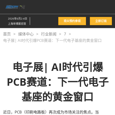
直
接
跳
2026年6月2-4日
观众预约参观
立即订阅
转
上海世博展览馆
至
首页
媒体中心
行业新闻
7
内
电子展| AI时代引爆PCB赛道：下一代电子基座的黄金窗口
容
电子展|
AI时代引爆
PCB赛道：下一代电子
基座的黄金窗口
近日，PCB（印刷电路板）再次成为市场关注的焦点。当