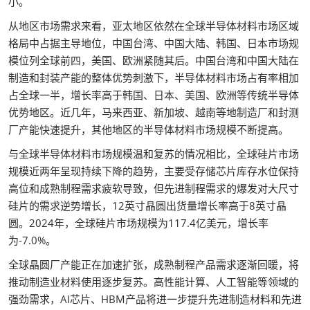
小。
从地区市场需求来看，亚太地区依然在全球半导体材料市场区域
格局中占据主导地位，中国台湾、中国大陆、韩国、日本市场规
模位列全球前四，美国、欧洲紧随其后。中国台湾和中国大陆在
制造和封装产能的整体优势刺激下，半导体材料市场占有率相加
占全球一半，增长率高于韩国、日本、美国、欧洲等传统半导体
优势地区。近几年，马来西亚、新加坡、越南等地制造厂和封测
厂产能快速提升，其他地区的半导体材料市场规模不断提高。
与全球半导体材料市场规模温和复苏的情况相比，全球硅片市场
规模近两年呈现持续下降的趋势，主要受存储芯片库存水位保持
高位和成熟制程需求疲软导致，但先进制程需求的爆发对大尺寸
硅片的需求逆势增长，12英寸晶圆出货量增长率高于8英寸晶
圆。2024年，全球硅片市场规模为117.4亿美元，增长率
为-7.0%。
全球晶圆厂产能正在加速扩张，成熟制程产品需求逐渐回暖，将
推动制造业材料使用逐步复苏。高性能计算、人工智能等领域的
强劲需求，AI芯片、HBM产品将进一步提升先进制造材料和先进