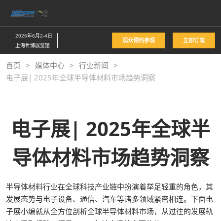
直
接
跳
2026年6月2-4日
观众预约参观
立即订阅
转
上海世博展览馆
至
首页
媒体中心
行业新闻
内
电子展| 2025年全球半导体材料市场趋势洞察
容
电子展| 2025年全球半
导体材料市场趋势洞察
半导体材料行业在全球科技产业链中扮演着举足轻重的角色，其
发展态势与电子设备、通信、汽车等诸多领域紧密相连。下面电
子展小编就从全方位剖析全球半导体材料市场，从过往的发展轨