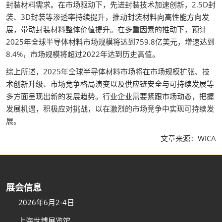
封装材料需求。在市场驱动下，先进封装技术加速创新，2.5D封
装、3D封装等渗透率持续提升，推动封装材料向高性能方向发
展，带动封装材料整体价值提升。在多重因素的推动下，预计
2025年全球半导体材料市场规模将达到759.8亿美元，增速达到
8.4%，市场规模将超过2022年达到历史高值。
综上所述，2025年全球半导体材料市场将在市场规模扩张、技
术创新升级、市场竞争格局演变以及供应链安全与可持续发展等
多方面呈现出新的发展趋势。行业企业需要紧跟市场动态，把握
发展机遇，积极应对挑战，以在激烈的市场竞争中实现可持续发
展。
文章来源：WICA
展会信息
2026年6月2-4日
上海世博展览馆