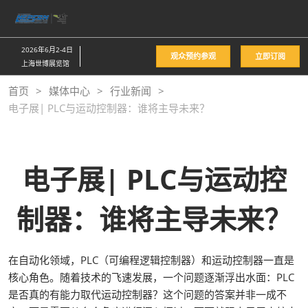
直
接
跳
2026年6月2-4日
观众预约参观
立即订阅
转
上海世博展览馆
至
首页
媒体中心
行业新闻
内
电子展| PLC与运动控制器：谁将主导未来？
容
电子展| PLC与运动控
制器：谁将主导未来？
在自动化领域，PLC（可编程逻辑控制器）和运动控制器一直是
核心角色。随着技术的飞速发展，一个问题逐渐浮出水面：PLC
是否真的有能力取代运动控制器？这个问题的答案并非一成不