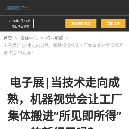
直
接
跳
2026年6月2-4日
观众预约参观
立即订阅
转
上海世博展览馆
至
首页
媒体中心
行业新闻
内
电子展|当技术走向成熟，机器视觉会让工厂集体搬进“所见即所
容
得”的新纪元吗？
电子展|当技术走向成
熟，机器视觉会让工厂
集体搬进“所见即所得”