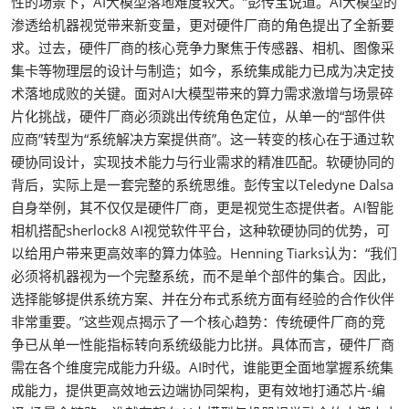
性的场景下，AI大模型落地难度较大。”彭传宝说道。AI大模型的
渗透给机器视觉带来新变量，更对硬件厂商的角色提出了全新要
求。过去，硬件厂商的核心竞争力聚焦于传感器、相机、图像采
集卡等物理层的设计与制造；如今，系统集成能力已成为决定技
术落地成败的关键。面对AI大模型带来的算力需求激增与场景碎
片化挑战，硬件厂商必须跳出传统角色定位，从单一的“部件供
应商”转型为“系统解决方案提供商”。这一转变的核心在于通过软
硬协同设计，实现技术能力与行业需求的精准匹配。软硬协同的
背后，实际上是一套完整的系统思维。彭传宝以Teledyne Dalsa
自身举例，其不仅仅是硬件厂商，更是视觉生态提供者。AI智能
相机搭配sherlock8 AI视觉软件平台，这种软硬协同的优势，可
以给用户带来更高效率的算力体验。Henning Tiarks认为：“我们
必须将机器视为一个完整系统，而不是单个部件的集合。因此，
选择能够提供系统方案、并在分布式系统方面有经验的合作伙伴
非常重要。”这些观点揭示了一个核心趋势：传统硬件厂商的竞
争已从单一性能指标转向系统级能力比拼。具体而言，硬件厂商
需在各个维度完成能力升级。AI时代，谁能更全面地掌握系统集
成能力，提供更高效地云边端协同架构，更有效地打通芯片-编