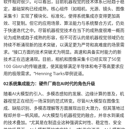
软件相对很少。可以看出，目前机器视觉的技术体系已经趋于稳
定，基础架构已经成熟，核心组件（如相机、光源、镜头、图像
采集卡）实现了模块化、标准化，使得系统集成亦变得更加高
效、可复制。但它的应用场景、算法能力与系统整合方式，仍处
于快速迭代之中。尽管机器视觉技术在当下的成熟度很难一概而
论为成熟或趋于成熟的形容，但不可否认的是机器视觉领域仍在
持续不断涌现新的技术突破，以满足更为严苛和高难度的场景需
求。“接口方面的技术突破尤为明显。高速和具备实时能力的新
技术正在迅速涌现。目前，相机和图像采集卡已经实现了50至
100 Gbit/s的传输速度，使其能够满足半导体和电子等高要求应
用的极限需求。”Henning Tiarks举例说道。
02系统集成能力：硬件厂商在AI时代的角色升级
随着AI大模型的引入、多模态感知的发展、边缘计算的普及，机
器视觉正在经历一场深刻的范式转变。尽管AI大模型在图像生
成、缺陷识别、多模态理解等方面展现出巨大潜力，但其落地过
程却并非一帆风顺。AI大模型与机器视觉的融合，并非水到渠成
的技术叠加。“尤其是在制造业这种强调实时性、稳定性、安全