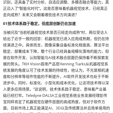
识别，还具备了实时分析、自适应调整、多模态融合等能力，真
正迈入了“智能化时代”。这是否意味着机器视觉技术，已经真正
走向成熟？未来又会朝着哪些技术方向演进？
01技术体系趋于稳定，但底层创新仍在加速
当被问及“当前机器视觉技术是否已经走向成熟”时，两位受访人
给出了近乎一致的回答：机器视觉已进入应用成熟期，但仍在持
续演进之中。具体而言，图像采集设备标准化程度高、算法平台
稳定、部署成本下降，整个行业已经具备规模化落地的能力，但
是在软件开发、认知智能与AI技术融合层面仍保持着不断探索发
展的势头。TKH Vision首席产品官Henning Tiarks从机器视觉系
统发展的角度认可了技术发展的持续性，他认为，不光是相机速
度和分辨率等组件性能的不断提升，AI软件开发技术也处于不断
进步中。同时，标准化、小型化和成本优化，让这项技术得以深
入更多应用场景。”这说明，技术体系趋于稳定，意味着产业基
础已经打牢。Teledyne DALSA工业视觉系统业务发展经理彭传
宝同样肯定了机器视觉在硬件层面的高成熟度，但对于软件方
面，目前市场上真正能满足AI、3D以及传统算法并且简单易用的