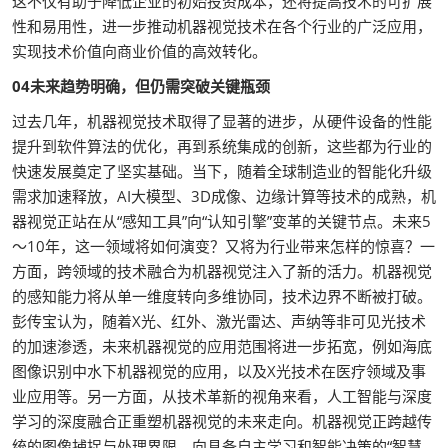
这不仅有助于降低企业的初始投资成本，还将提高技术的可扩展
性和易用性，进一步推动机器视觉技术在各个行业的广泛应用，
实现技术价值向商业价值的高效转化。
04未来趋势明确，但仍需突破关键瓶颈
过去几年，机器视觉技术取得了显著的进步，从硬件设备的性能
提升到软件算法的优化，再到系统集成的创新，这些都为行业的
快速发展奠定了坚实基础。当下，随着全球制造业的智能化升级
需求加速释放，AI大模型、3D成像、边缘计算等技术的成熟，机
器视觉正站在从“感知工具”向“认知引擎”变革的关键节点。未来5
～10年，这一领域将如何演变？又将为行业带来怎样的惊喜？一
方面，跨领域的技术融合为机器视觉注入了新的活力。机器视觉
的感知能力将从单一维度转向多维协同，技术边界不断被打破。
彭传宝认为，随着X光、红外、激光雷达、声纳等非可见光技术
的加速渗透，未来机器视觉的应用范围将进一步拓宽，例如海底
图像识别中水下机器视觉的应用，以及X光技术在医疗领域及事
业应用等。另一方面，从技术革新的视角来看，人工智能与深度
学习的深度融合正重塑机器视觉的未来走向。机器视觉正跨越传
统的图像捕捉与处理界限，向具备自主学习和智能决策的“智慧