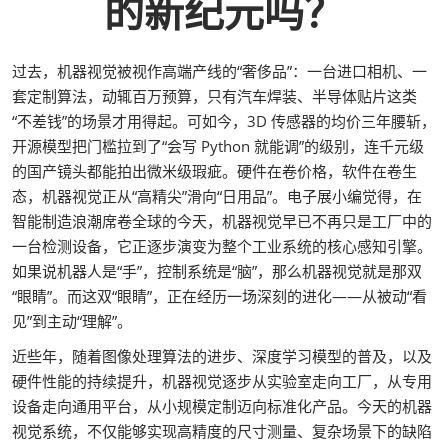
的新纪元吗？
过去，机器视觉被视作高端产线的“奢侈品”：一台进口相机、一
套定制算法，动辄百万预算，只有汽车焊装、半导体贴片这类
“不差钱”的场景才用得起。可如今，3D 传感器的均价三年腰斩，
开源模型把门槛拉到了“会写 Python 就能调”的级别，连千元级
的国产镜头都能拍出微米级瑕疵。硬件在卷价格，软件在卷生
态，机器视觉正从“高精尖”滑向“日用品”。电子展小编觉得，在
智能制造浪潮席卷全球的今天，机器视觉早已不再只是工厂中的
一台检测设备，它正逐步演变为整个工业系统的核心感知引擎。
如果说机器人是“手”，控制系统是“脑”，那么机器视觉就是那双
“眼睛”。而这双“眼睛”，正在经历一场深刻的进化——从被动“看
见”到主动“理解”。
近些年，随着图像处理算法的进步、深度学习模型的普及，以及
硬件性能的持续提升，机器视觉逐步从实验室走向工厂，从专用
设备走向通用平台，从小规模定制迈向标准化产品。今天的机器
视觉系统，不仅能够实现高精度的尺寸测量、复杂场景下的缺陷