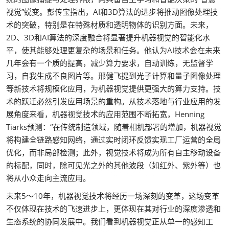
视觉”蜕变。彭传宝指出，AI和3D算法的进步将推动图像处理技
术的突破，特别是在特殊材质和透明物体的识别方面。未来，
2D、3D和AI算法的深度融合将显著提升机器视觉的智能化水
平，使其能够处理更复杂的场景和任务。他认为AI技术会在未来
几年会有一个质的提高，减少算力要求，自动训练，无监督学
习，自我生成不良图片等。邢健飞提到光子计算和量子图像处理
等新技术将规模化应用，为机器视觉提供更强大的算力支持。技
术的跃迁必然引发应用场景的重构。从技术落地与行业应用的发
展角度来看，机器视觉技术的应用范围不断拓宽，Henning
Tiarks预测：“在传统制造领域，随着相机部署的增加，机器视觉
将构建全链路感知网络，通过实时闭环反馈实现工厂运营的全局
优化，而非局部检测；此外，视觉技术将成为所有自主移动设备
的标配，同时，除可见光之外的其他波段（如红外、紫外等）也
将从小众走向主流应用。
未来5～10年，机器视觉技术将经历一场深刻的变革，这场变革
不仅体现在技术的飞速进步上，更体现在其对行业的深度渗透和
生态系统的协同发展中。我们看到机器视觉正从单一的感知工