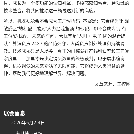
具，成长为一个多功能的认知引擎。多模态感知融合、跨领域的
技术整合，将共同推动这一领域达到新的高度。
所以，机器视觉会不会成为工厂“标配”？答案是：它会成为“利润
敏感区”的标配，成为“人力经验瓶颈”的标配，却不会成为“所有
工位”的标配。未来的车间，大概率是“人眼 + 电子眼”的混合编
队：算法负责 24×7 的严防死守，人类负责例外处理和持续调
教。技术成熟只是入场券，真正的门槛藏在产线利润率和工艺复
杂度里——那里才是决定镜头数量的终极裁判。电子展小编觉
得，机器视觉的未来充满了无限可能，它将成为人类智慧的延
伸，帮助我们更好地理解世界、解决问题。
文章来源：工控网
展会信息
2026年6月2-4日
上海世博展览馆