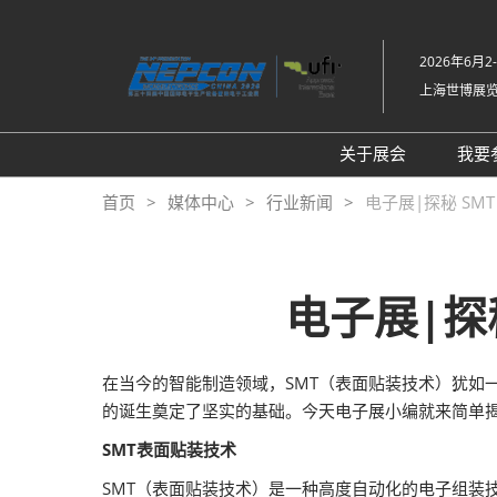
直
接
2026年6月2
跳
上海世博展
转
至
内
关于展会
我要
容
展会介绍
首页
媒体中心
行业新闻
电子展|探秘 SM
同期展会Fac Tec
工厂设施展
展品范围
电子展|探
在当今的智能制造领域，SMT（表面贴装技术）犹如
的诞生奠定了坚实的基础。今天电子展小编就来简单揭
SMT表面贴装技术
SMT（表面贴装技术）是一种高度自动化的电子组装