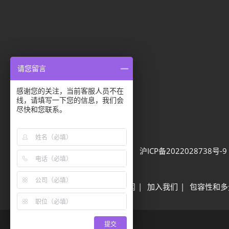
请您留言
感谢您的关注，当前客服人员不在
隐私选项
线，请填写一下您的信息，我们会
尽快和您联系。
隐私政策
Cookie政策
展会信息
可持续发展
网站地图
沪ICP备2022028738号-9
Built by RX
其他励展展会
励展新闻
加入我们
包容性和多
提交