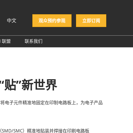
中文
观众预约参观
立即订阅
N 联盟
联系我们
iệt
PCON 企业名录
ทย
PCON 大奖
 Indonesia
“贴”新世界
й
，将电子元件精准地固定在印制电路板上，为电子产品
MD/SMC）精准地贴装并焊接在印刷电路板