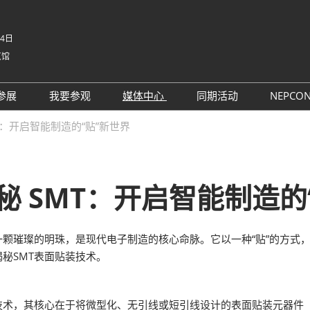
-4日
览馆
中文
English
参展
我要参观
媒体中心
同期活动
NEPCO
Tiếng V
参展申请
参观预登记
行业新闻
同期活动议程
NE
T：开启智能制造的“贴”新世界
ภาษาไ
 China电子
为何参展
为何参观
展商新闻
路演活动
NE
Bahasa
日本語
观众范围
组团参观
展会新闻
评选
korean
秘 SMT：开启智能制造的
参展服务
展商名录
合作媒体
国际交流活动
Русски
商贸配对
展品名录
合作协会
一颗璀璨的明珠，是现代电子制造的核心命脉。它以一种“贴”的方式
SMTHOME
观众增值服务
秘SMT表面贴装技术。
智慧会刊
智慧会刊
TAP特邀贵宾&商务配对服务
技术，其核心在于将微型化、无引线或短引线设计的表面贴装元器件（S