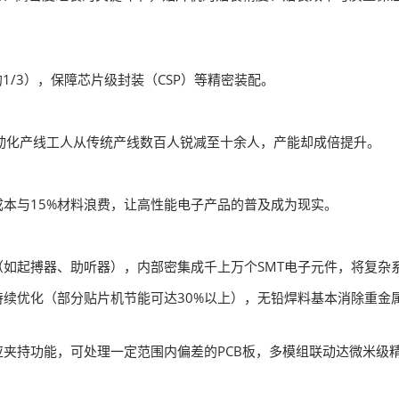
1/3），保障芯片级封装（CSP）等精密装配。
动化产线工人从传统产线数百人锐减至十余人，产能却成倍提升。
成本与15%材料浪费，让高性能电子产品的普及成为现实。
如起搏器、助听器），内部密集成千上万个SMT电子元件，将复杂
持续优化（部分贴片机节能可达30%以上），无铅焊料基本消除重金
应夹持功能，可处理一定范围内偏差的PCB板，多模组联动达微米级