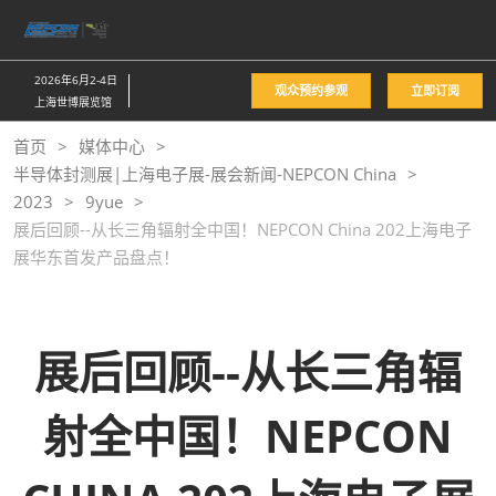
直
接
跳
2026年6月2-4日
观众预约参观
立即订阅
转
上海世博展览馆
至
首页
媒体中心
内
半导体封测展|上海电子展-展会新闻-NEPCON China
容
2023
9yue
展后回顾--从长三角辐射全中国！NEPCON China 202上海电子
展华东首发产品盘点！
展后回顾--从长三角辐
射全中国！NEPCON