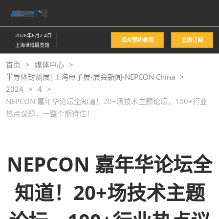
直
接
跳
2026年6月2-4日
观众预约参观
立即订阅
转
上海世博展览馆
至
首页
媒体中心
内
半导体封测展|上海电子展-展会新闻-NEPCON China
容
2024
4
NEPCON 嘉年华论坛全知道！20+场技术主题论坛，100+行业
热点议题，一整个期待住！
NEPCON 嘉年华论坛全
知道！20+场技术主题