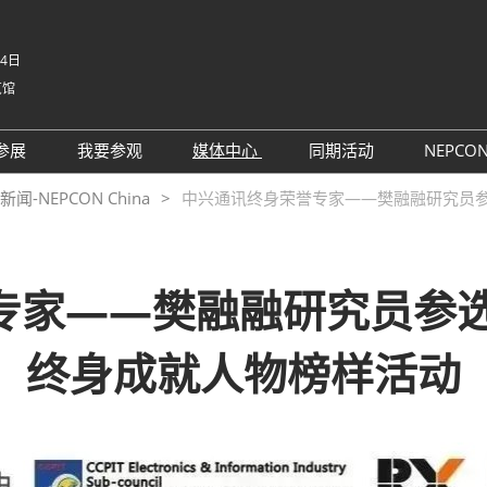
-4日
览馆
中文
English
参展
我要参观
媒体中心
同期活动
NEPCO
Tiếng V
参展申请
参观预登记
行业新闻
同期活动议程
NE
NEPCON China
中兴通讯终身荣誉专家——樊融融研究员参
ภาษาไ
 China电子
为何参展
为何参观
展商新闻
路演活动
NE
Bahasa
日本語
观众范围
组团参观
展会新闻
评选
korean
家——樊融融研究员参选
参展服务
展商名录
合作媒体
国际交流活动
Русски
商贸配对
展品名录
合作协会
终身成就人物榜样活动
SMTHOME
观众增值服务
智慧会刊
智慧会刊
TAP特邀贵宾&商务配对服务