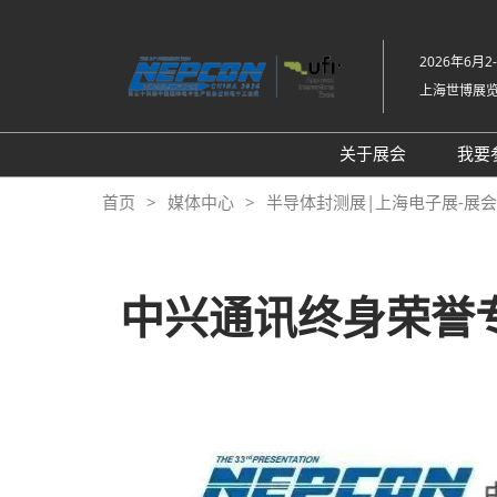
直
接
2026年6月2
跳
上海世博展
转
至
内
关于展会
我要
容
展会介绍
首页
媒体中心
半导体封测展|上海电子展-展会新闻-
同期展会Fac Tec
工厂设施展
展品范围
中兴通讯终身荣誉专