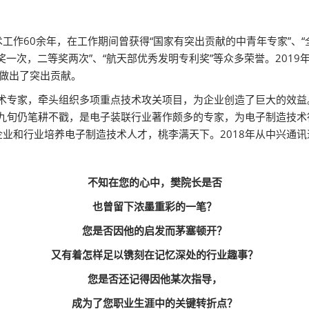
作60余年，在工作期间曾获得“国家有突出贡献的中青年专家”、“全
奖一次，二等奖两次”、“航天部优秀发明专利奖”等众多荣誉。201
业做出了突出贡献。
技术专家，牵头组织多项重点技术攻关项目，为企业创造了巨大的效
俞九旬仍笔耕不戳，是电子装联行业著作颇多的专家，为电子制造技术
业和行业培养电子制造技术人才，桃李满天下。2018年从中兴通
不知在您的心中，樊院长是否
也曾留下浓墨重彩的一笔？
您是否因他的启发而茅塞顿开？
又有着怎样足以镌刻在记忆深处的行业趣事？
您是否还记得因他某次指导，
成为了您职业生涯中的关键转折点？