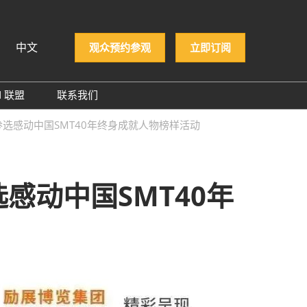
中文
观众预约参观
立即订阅
N 联盟
联系我们
iệt
PCON 企业名录
选感动中国SMT40年终身成就人物榜样活动
ทย
PCON 大奖
 Indonesia
感动中国SMT40年
й