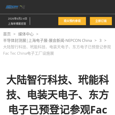
直
接
跳
2026年6月2-4日
观众预约参观
立即订阅
转
上海世博展览馆
至
首页
媒体中心
内
半导体封测展|上海电子展-展会新闻-NEPCON China
3
容
大陆智行科技、玳能科技、电装天电子、东方电子已预登记参观
Fac Tec China电子工厂设施展
大陆智行科技、玳能科
技、电装天电子、东方
电子已预登记参观Fac