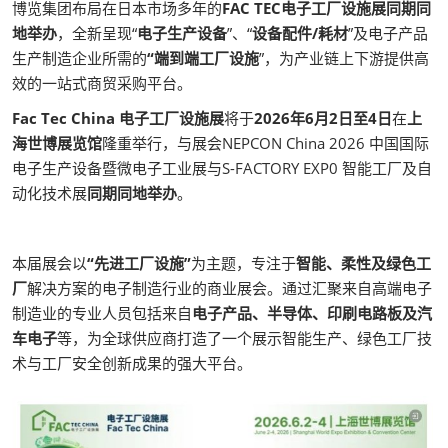
博览集团布局在日本市场多年的
FAC TEC电子工厂设施展同期同
地举办
，全新呈现“
电子生产设备
”、“
设备配件/耗材
”及电子产品
生产制造企业所需的
“端到端工厂设施
”，为产业链上下游提供高
效的一站式商贸采购平台。
Fac Tec China 电子工厂设施展
将于
2026年6月2日至4日
在
上
海世博展览馆
隆重举行，与展会NEPCON China 2026 中国国际
电子生产设备暨微电子工业展与S-FACTORY EXP0 智能工厂及自
动化技术展
同期同地举办
。
本届展会以
“先进工厂设施”
为主题，专注于
智能、柔性及绿色工
厂
解决方案的电子制造行业的商业展会。通过汇聚来自高端电子
制造业的专业人员包括来自
电子产品、半导体、印刷电路板及汽
车电子
等，为全球供应商打造了一个展示智能生产、绿色工厂技
术与工厂安全创新成果的强大平台。