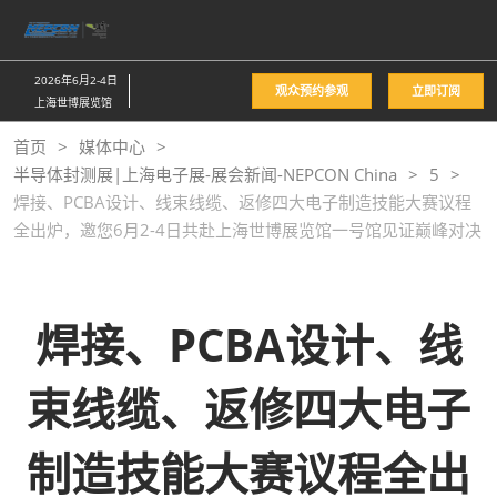
直
接
跳
2026年6月2-4日
观众预约参观
立即订阅
转
上海世博展览馆
至
首页
媒体中心
内
半导体封测展|上海电子展-展会新闻-NEPCON China
5
容
焊接、PCBA设计、线束线缆、返修四大电子制造技能大赛议程
全出炉，邀您6月2-4日共赴上海世博展览馆一号馆见证巅峰对决
焊接、PCBA设计、线
束线缆、返修四大电子
制造技能大赛议程全出