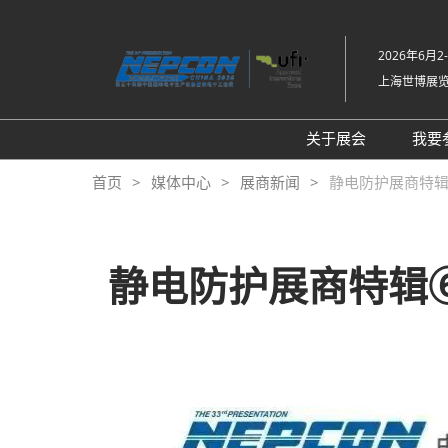
直
接
2026年6月2
跳
上海世博展
转
至
内
关于展会
我要
容
展会介绍
首页
媒体中心
展商新闻
静电防护展商特辑
同期展会Fac Tec
工厂设施展
展品范围
静电防护展商特辑⑥