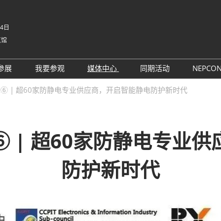
-4日
览馆
中文
English
参展
我要参观
媒体中心
同期活动
NEPCO
Tiếng V
参展申请
参观预登记
行业新闻
同期活动议程
NE
⑥ | 超60家防静电专业供应商，开启智能静电防护新时代
ภาษาไ
 China电子
为何参展
为何参观
展商新闻
路演活动
NE
Bahasa
日本語
观众范围
组团参观
展会新闻
评选
korean
 | 超60家防静电专业
参展服务
展商名录
合作媒体
国际交流活动
Русски
商贸配对
展品名录
合作协会
防护新时代
SMTHOME
观众增值服务
智慧会刊
智慧会刊
TAP特邀贵宾&商务配对服务