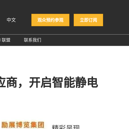
中文
观众预约参观
立即订阅
N 联盟
联系我们
iệt
PCON 企业名录
ทย
PCON 大奖
 Indonesia
供应商，开启智能静电
й