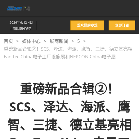
直
接
跳
2026年6月2-4日
观众预约参观
立即订阅
转
上海世博展览馆
至
首页
媒体中心
展商新闻
5
内
重磅新品合辑②！SCS、泽达、海派、鹰智、三捷、德立基亮相
容
Fac Tec China电子工厂设施展和NEPCON China电子展
重磅新品合辑②！
SCS、泽达、海派、鹰
智、三捷、德立基亮相