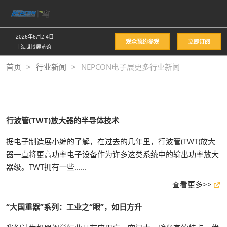
直
接
跳
2026年6月2-4日
观众预约参观
立即订阅
转
上海世博展览馆
至
首页
行业新闻
NEPCON电子展更多行业新闻
内
容
行波管(TWT)放大器的半导体技术
据电子制造展小编的了解，在过去的几年里，行波管(TWT)放大
器一直将更高功率电子设备作为许多这类系统中的输出功率放大
器级。TWT拥有一些......
查看更多>>
“大国重器”系列：工业之“眼”，如日方升