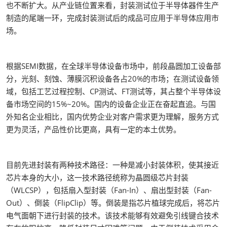
也不断扩大。从产业链位置来看，封装测试位于半导体器件生产
制造的尾端一环，完成封装测试后的成品可应用于半导体应用市
场。
根据SEMI数据，在全球半导体设备市场中，前段晶圆加工设备部
分，光刻、刻蚀、薄膜沉积设备各占20%的市场；在测试设备领
域，包括工艺过程控制、CP测试、FT测试等，其占整个半导体设
备市场空间的15%~20%。国内的设备企业正在奋起直追。与国
外知名企业相比，国内优势企业对客户需求更为理解，服务方式
更为灵活，产品性价比更高，具有一定的本土优势。
目前先进封装有两种技术路径：一种是减小封装体积，使其接近
芯片本身的大小，这一技术路径统称为晶圆级芯片封装
（WLCSP），包括扇入型封装（Fan-In）、扇出型封装（Fan-
Out）、倒装（FlipClip）等。倒装是指芯片植球完成后，将芯片
电气面朝下进行封装的技术。该技术能够有效避免引线键合技术