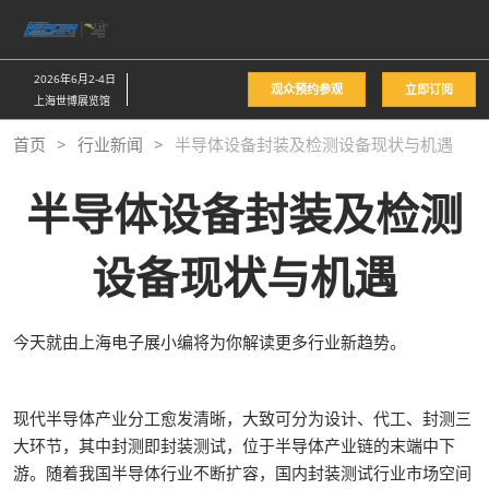
直
接
跳
2026年6月2-4日
观众预约参观
立即订阅
转
上海世博展览馆
至
首页
行业新闻
半导体设备封装及检测设备现状与机遇
内
容
半导体设备封装及检测
设备现状与机遇
今天就由上海电子展小编将为你解读更多行业新趋势。
现代半导体产业分工愈发清晰，大致可分为设计、代工、封测三
大环节，其中封测即封装测试，位于半导体产业链的末端中下
游。随着我国半导体行业不断扩容，国内封装测试行业市场空间