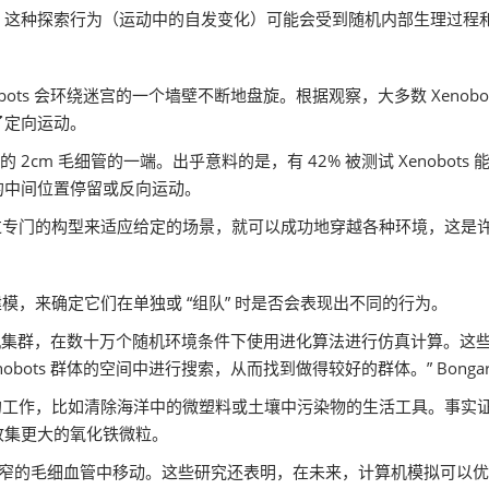
，这种探索行为（运动中的自发变化）可能会受到随机内部生理过程
nobots 会环绕迷宫的一个墙壁不断地盘旋。根据观察，大多数 Xen
了定向运动。
nm 的 2cm 毛细管的一端。出乎意料的是，有 42% 被测试 Xeno
的中间位置停留或反向运动。
无需经过专门的构型来适应给定的场景，就可以成功地穿越各种环境，这
行建模，来确定它们在单独或 “组队” 时是否会表现出不同的行为。
 超级计算机集群，在数十万个随机环境条件下使用进化算法进行仿真计算
enobots 群体的空间中进行搜索，从而找到做得较好的群体。” Bonga
意义的工作，比如清除海洋中的微塑料或土壤中污染物的生活工具。事实证明
收集更大的氧化铁微粒。
或在狭窄的毛细血管中移动。这些研究还表明，在未来，计算机模拟可