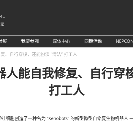
-4日
览馆
中文
English
参展
我要参观
媒体中心
同期活动
NEPCO
Tiếng V
参展申请
参观预登记
行业新闻
同期活动议程
NE
、自行穿梭，还能扮演 “清洁” 打工人
ภาษาไ
 China电子
为何参展
为何参观
展商新闻
路演活动
NE
Bahasa
人能自我修复、自行穿梭
日本語
观众范围
组团参观
展会新闻
评选
korean
参展服务
展商名录
合作媒体
国际交流活动
打工人
Русски
商贸配对
展品名录
合作协会
SMTHOME
观众增值服务
智慧会刊
智慧会刊
胞创造了一种名为 “Xenobots” 的新型微型自修复生物机器人
TAP特邀贵宾&商务配对服务