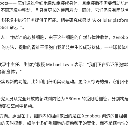
obots—— 它们通过单细胞自动组装成身体，且组装后不需要借助
，可以在不同环境中移动，且具有更长的使用寿命。同时，它们仍具有团
提供了可能。相关研究成果以 “A cellular platform for the deve
botics 杂志上。
用了人工 “修饰” 的心脏细胞，由于这些细胞的自然节律性收缩，Xeno
自下而上” 的方法，提取的青蛙干细胞自我组装并生长成球状体，一些球
）艾伦发现中主任、生物学教授 Michael Levin 表示：“我们正
‘身体’。”
来实现新的功能，比如利用纤毛实现运动。更令人惊讶的是，它们不
力，研究人员从完全开放的领域到内径为 580nm 的受限毛细管，分
 都能够在空间中移动。
移动方向。原因在于，细胞内和组织范围的是在 Xenobots 创造的
毛的实时控制，如单个多纤毛细胞的搏动频率的变化，而不是结构性