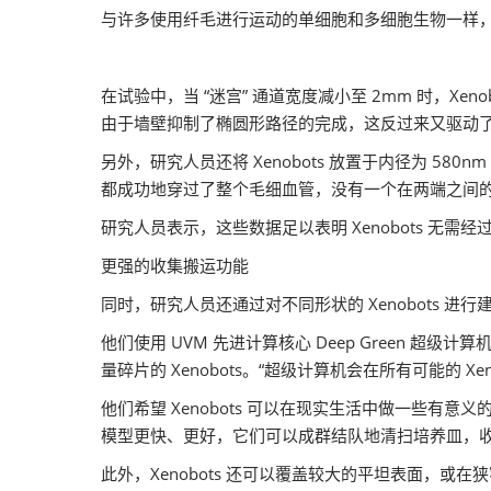
与许多使用纤毛进行运动的单细胞和多细胞生物一样
在试验中，当 “迷宫” 通道宽度减小至 2mm 时，Xe
由于墙壁抑制了椭圆形路径的完成，这反过来又驱动
另外，研究人员还将 Xenobots 放置于内径为 580
都成功地穿过了整个毛细血管，没有一个在两端之间
研究人员表示，这些数据足以表明 Xenobots 
更强的收集搬运功能
同时，研究人员还通过对不同形状的 Xenobots 进
他们使用 UVM 先进计算核心 Deep Green
量碎片的 Xenobots。“超级计算机会在所有可能的 X
他们希望 Xenobots 可以在现实生活中做一些有
模型更快、更好，它们可以成群结队地清扫培养皿，
此外，Xenobots 还可以覆盖较大的平坦表面，