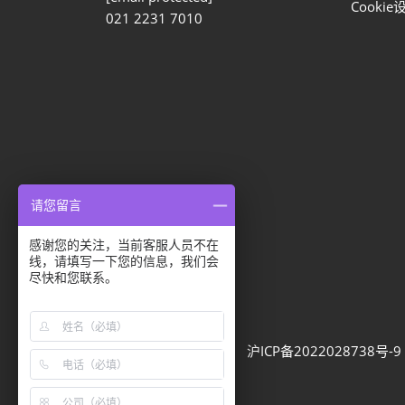
Cookie
021 2231 7010
请您留言
感谢您的关注，当前客服人员不在
隐私选项
线，请填写一下您的信息，我们会
尽快和您联系。
隐私政策
Cookie政策
展会信息
可持续发展
网站地图
沪ICP备2022028738号-9
Built by RX