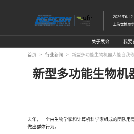
直
接
2026年6月2
跳
上海世博展
转
至
内
关于展会
我要
容
展会介绍
首页
行业新闻
新型多功能生物机器人能自我修复
同期展会Fac Tec
新型多功能生物机器
工厂设施展
展品范围
去年，一个由生物学家和计算机科学家组成的团队用青蛙细
做出群体行为。