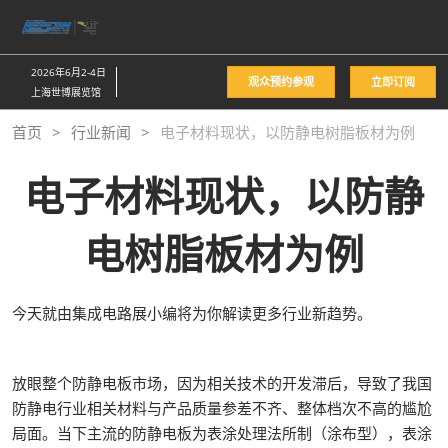
直
接
跳
2026年6月2-4日
观众预约参观
立即订阅
转
上海世博展览馆
至
首页
行业新闻
电子材料现状，以防静电树脂板材为例
内
容
电子材料现状，以防静
电树脂板材为例
今天就由集成电路展小编将为你解读更多行业新趋势。
放眼整个防静电板市场，因为相关技术的开发滞后，导致了我国
防静电行业相关材料与产品质量参差不齐、整体档次不高的尴尬
局面。当下主流的防静电板为表涂处理法所制（涂布型），表涂