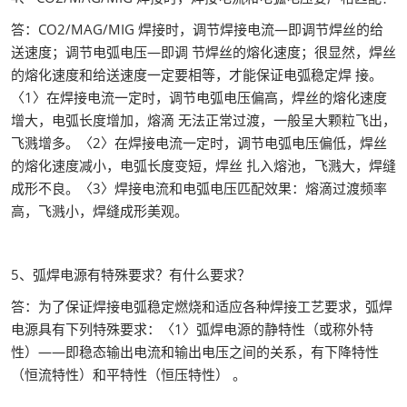
答：CO2/MAG/MIG 焊接时，调节焊接电流—即调节焊丝的给
送速度；调节电弧电压—即调 节焊丝的熔化速度；很显然，焊丝
的熔化速度和给送速度一定要相等，才能保证电弧稳定焊 接。
〈1〉在焊接电流一定时，调节电弧电压偏高，焊丝的熔化速度
增大，电弧长度增加，熔滴 无法正常过渡，一般呈大颗粒飞出，
飞溅增多。〈2〉在焊接电流一定时，调节电弧电压偏低，焊丝
的熔化速度减小，电弧长度变短，焊丝 扎入熔池，飞溅大，焊缝
成形不良。〈3〉焊接电流和电弧电压匹配效果：熔滴过渡频率
高，飞溅小，焊缝成形美观。
5、弧焊电源有特殊要求？有什么要求？
答：为了保证焊接电弧稳定燃烧和适应各种焊接工艺要求，弧焊
电源具有下列特殊要求：〈1〉弧焊电源的静特性（或称外特
性）——即稳态输出电流和输出电压之间的关系，有下降特性
（恒流特性）和平特性（恒压特性） 。