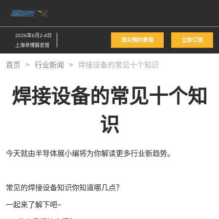
直
接
跳
2026年6月2-4日
观众预约参观
立即订阅
转
上海世博展览馆
至
首页
行业新闻
焊接设备的常见十个知识
内
容
焊接设备的常见十个知
识
今天就由半导体展小编将为你解读更多行业新趋势。
常见的焊接设备知识你知道哪几点？
一起来了解下吧~