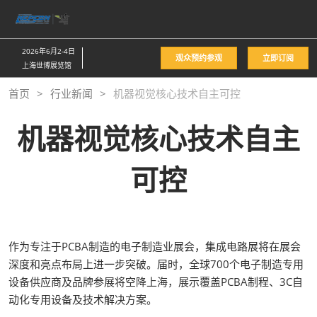
直
接
跳
2026年6月2-4日
观众预约参观
立即订阅
转
上海世博展览馆
至
首页
行业新闻
机器视觉核心技术自主可控
内
容
机器视觉核心技术自主
可控
作为专注于PCBA制造的电子制造业展会，集成电路展将在展会
深度和亮点布局上进一步突破。届时，全球700个电子制造专用
设备供应商及品牌参展将空降上海，展示覆盖PCBA制程、3C自
动化专用设备及技术解决方案。