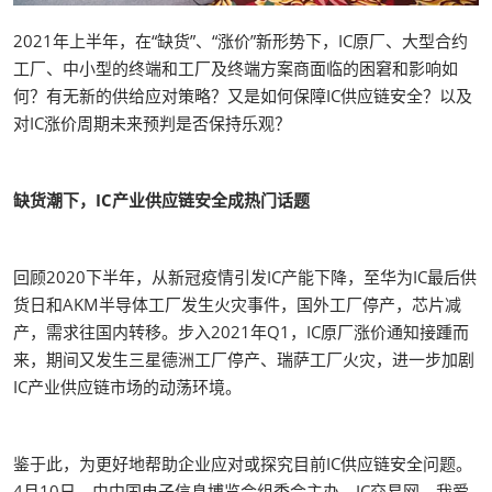
2021年上半年，在“缺货”、“涨价”新形势下，IC原厂、大型合约
工厂、中小型的终端和工厂及终端方案商面临的困窘和影响如
何？有无新的供给应对策略？又是如何保障IC供应链安全？以及
对IC涨价周期未来预判是否保持乐观？
缺货潮下，IC产业供应链安全成热门话题
回顾2020下半年，从新冠疫情引发IC产能下降，至华为IC最后供
货日和AKM半导体工厂发生火灾事件，国外工厂停产，芯片减
产，需求往国内转移。步入2021年Q1，IC原厂涨价通知接踵而
来，期间又发生三星德洲工厂停产、瑞萨工厂火灾，进一步加剧
IC产业供应链市场的动荡环境。
鉴于此，为更好地帮助企业应对或探究目前IC供应链安全问题。
4月10日，由中国电子信息博览会组委会主办，IC交易网、我爱