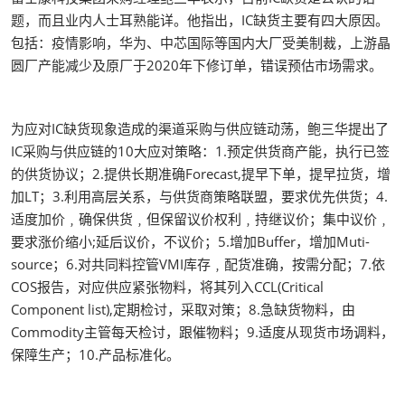
题，而且业内人士耳熟能详。他指出，IC缺货主要有四大原因。
包括：疫情影响，华为、中芯国际等国内大厂受美制裁，上游晶
圆厂产能减少及原厂于2020年下修订单，错误预估市场需求。
为应对IC缺货现象造成的渠道采购与供应链动荡，鲍三华提出了
IC采购与供应链的10大应对策略：1.预定供货商产能，执行已签
的供货协议；2.提供长期准确Forecast,提早下单，提早拉货，增
加LT；3.利用高层关系，与供货商策略联盟，要求优先供货；4.
适度加价﹐确保供货﹐但保留议价权利﹐持继议价；集中议价﹐
要求涨价缩小;延后议价，不议价；5.增加Buffer，增加Muti-
source；6.对共同料控管VMI库存﹐配货准确，按需分配；7.依
COS报告，对应供应紧张物料，将其列入CCL(Critical
Component list),定期检讨，采取对策；8.急缺货物料，由
Commodity主管每天检讨，跟催物料；9.适度从现货市场调料，
保障生产；10.产品标准化。