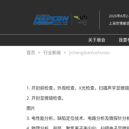
直
接
2026年6月2
跳
上海世博展
转
至
内
关于展会
我要
容
展会介绍
首页
行业新闻
jichengdianlushixiao
同期展会Fac Tec
工厂设施展
展品范围
1. 开封前检查，外观检查，X光检查，扫描声学显微
2. 开封显微镜检查。
图片
3. 电性能分析，缺陷定位技术、电路分析及微探针分
4. 物理分析，剥层、聚焦离子束(FIB)，扫描电子显微镜