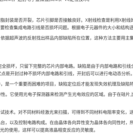
塑脂封装是否开裂，芯片引脚是否接触良好。X射线检查是利用X射线
主要检查集成电路引线是否损坏问题。根据电子元器件的大小和结构
，依据超声波的反射找出样品内部缺陷所在位置，这种方法主要用主
路完全损坏，只留下完整的芯片内部电路。缺陷是由于内部电路和引线
优点是开封过种不损坏内部电路和引线，开封后可以进行电动态分析
中，是一个重要而困难的项目，缺陷定位后才能发现失效机理及缺陷
精准的特性。它使用光电子探测器来检测产生光电效应的区域。由于在硅片
化的测试技术。对不同材料经激光束扫描，可得到不同材料电阻率变化
品台，以及控制电路构成。在由晶体各向异性变为晶体各向同性时，
偏振光的使用，这样可以提高液晶相变反应的灵敏度。