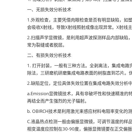
一、无损失效分析技术
1.外观检查，主要凭借肉眼检查是否有明显缺陷，如
会吸收X射线，导致X射线照射成像出现异常。X射线
2.扫描声学显微镜，是利用超声波探测样品内部缺陷
常为裂缝或者脱层。
二、有损失效分析技术
1. 打开封装，一般有三种方法。全剥离法，集成电
除法，三研磨机研磨集成电路表面的树脂直到芯片。
2.缺陷定位，定位具体失效位置在集成电路失效分析
a.Emission显微镜技术，具有非破坏性和快速
再结全而产生强烈的光子辐射。
b. OBIRCH技术是利用激光束感应材料电阻率变
C.液晶热点检测一般由偏振显微镜，可调节温度的样
相变温度应控制在30-90度，偏振显微镜要在正交