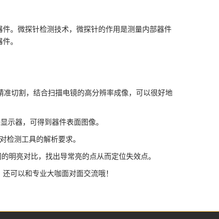
器件。微探针检测技术，微探针的作用是测量内部器件
器件。
细微精准切割，结合扫描电镜的高分辨率成像，可以很好地
接显示器，可得到器件表面图像。
析对检测工具的解析要求。
不同的明亮对比，找出导常亮的点从而定位失效点。
，还可以和专业大咖面对面交流哦！