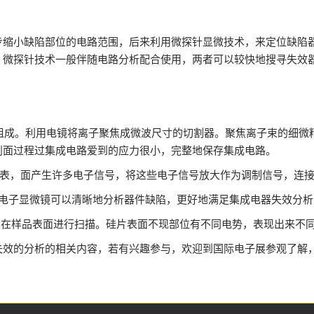
步缩小缺陷部位的电路范围，后来利用微探针显微技术，来定位缺陷
。微探针技术一般伴随电路分析配合使用，两者可以较快地搜寻失效
样品台组成。利用电镜将离子聚焦成微波尺寸的切割器。聚焦离子束的
时剖面过程过集成电路爱到的应力很小，完整地保存集成电路。
器件面表，面产生许多电子信号，将这些电子信号放大作为调制信号，连
，透射电子显微镜可以清晰地分析器件缺陷，更好地满足集成电器失效分
离子束，在样品表面进行扫描。硅片表面不现部位有不同电势，表现出来
失效的分析的相关内容，若有兴趣参与，欢迎到国际电子展参观了解