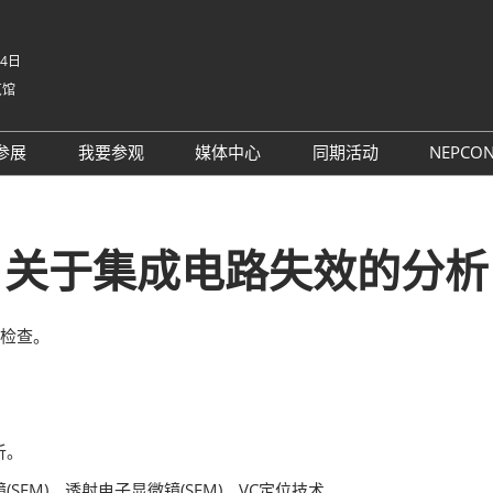
-4日
览馆
中文
English
参展
我要参观
媒体中心
同期活动
NEPCO
Tiếng V
参展申请
参观预登记
行业新闻
同期活动议程
NE
ภาษาไ
 China电子
为何参展
为何参观
展商新闻
路演活动
NE
Bahasa
关于集成电路失效的分析
日本語
观众范围
组团参观
展会新闻
评选
korean
参展服务
展商名录
合作媒体
国际交流活动
Русски
镜检查。
商贸配对
展品名录
合作协会
SMTHOME
观众增值服务
智慧会刊
智慧会刊
析。
TAP特邀贵宾&商务配对服务
(SEM)，透射电子显微镜(SEM)、VC定位技术。