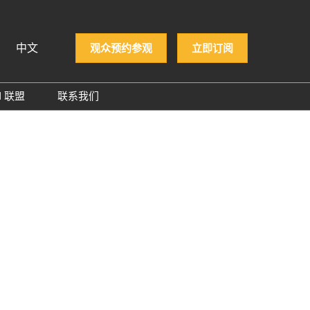
中文
观众预约参观
立即订阅
N 联盟
联系我们
iệt
PCON 企业名录
ทย
PCON 大奖
 Indonesia
й