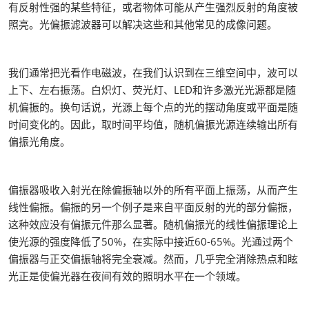
有反射性强的某些特征，或者物体可能从产生强烈反射的角度被
照亮。光偏振滤波器可以解决这些和其他常见的成像问题。
我们通常把光看作电磁波，在我们认识到在三维空间中，波可以
上下、左右振荡。白炽灯、荧光灯、LED和许多激光光源都是随
机偏振的。换句话说，光源上每个点的光的摆动角度或平面是随
时间变化的。因此，取时间平均值，随机偏振光源连续输出所有
偏振光角度。
偏振器吸收入射光在除偏振轴以外的所有平面上振荡，从而产生
线性偏振。偏振的另一个例子是来自平面反射的光的部分偏振，
这种效应没有偏振元件那么显著。随机偏振光的线性偏振理论上
使光源的强度降低了50%，在实际中接近60-65%。光通过两个
偏振器与正交偏振轴将完全衰减。然而，几乎完全消除热点和眩
光正是使偏光器在夜间有效的照明水平在一个领域。