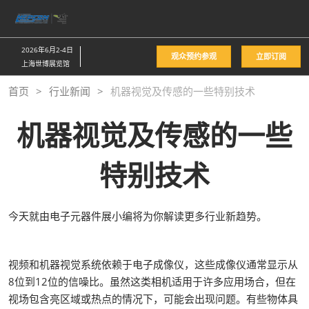
直
接
跳
2026年6月2-4日
观众预约参观
立即订阅
转
上海世博展览馆
至
首页
行业新闻
机器视觉及传感的一些特别技术
内
容
机器视觉及传感的一些
特别技术
今天就由电子元器件展小编将为你解读更多行业新趋势。
视频和机器视觉系统依赖于电子成像仪，这些成像仪通常显示从
8位到12位的信噪比。虽然这类相机适用于许多应用场合，但在
视场包含亮区域或热点的情况下，可能会出现问题。有些物体具