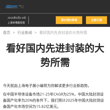
直
接
跳
2026年6月2-4日
观众预约参观
立即订阅
转
上海世博展览馆
至
首页
行业新闻
看好国内先进封装的大势所需
内
容
看好国内先进封装的大
势所需
今天就由上海电子展小编将为你解读更多行业新趋势。
在中国半导体设备市场21-25年CAGR为25%，中国大陆封测设
备国产化率为20%的条件下，我们预计2025年中国大陆封测设
备国产化市场空间为15.82亿美元。