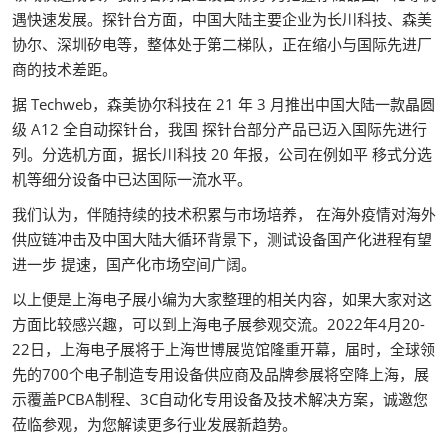
遇快速发展。探针台方面，中国大陆主要企业为长川科技、森美
协尔、深圳矽电等，整体处于第二梯队，正在缩小与国际先进厂
商的技术差距。
据 Techweb，森美协尔科技在 21 年 3 月推出中国大陆一款晶圆
级 A12 全自动探针台，我国 探针台部分产品已迈入国际先进行
列。分选机方面，据长川科技 20 年报，公司在例如平 移式分选
机等细分设备中已达国际一流水平。
我们认为，伴随持续的技术积累与市场培养， 在海外疫情对海外
供应链冲击及中国大陆大循环背景下，测试设备国产化进程有望
进一步 提速，国产化市场空间广阔。
以上便是上海电子展小编为大家整理的相关内容，如果大家对这
方面比较感兴趣，可以到上海电子展参观交流。2022年4月20-
22日，上海电子展将于上海世博展览馆隆重开幕，届时，全球领
先的700个电子制造专用设备供应商及品牌参展将空降上海，展
示覆盖PCBA制程、3C自动化专用设备及技术解决方案，诚邀您
莅临参观，为您解读更多行业发展新趋势。