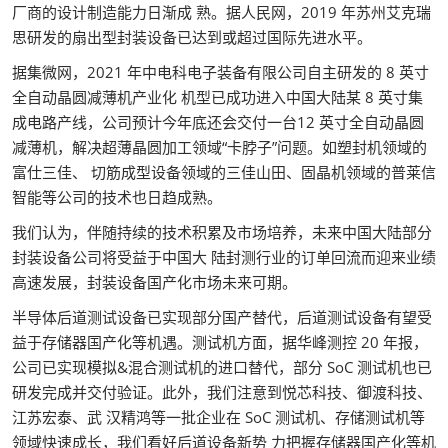
厂商的设计制造能力日渐成 熟。据人民网，2019 年苏州艾克瑞
思研发的扇出型封装设备已达到或超过国际先进水平。
据集微网，2021 年中电科电子装备有限公司自主研发的 8 英寸
全自动晶圆减薄机产业化 机型已成功进入中国大陆某 8 英寸集
成电路产线，公司预计今年底还会交付一台12 英寸全自动晶圆
减薄机，解决超薄晶圆加工领域“卡脖子”问题。如塑封机领域的
富仕三佳、 切筋成型设备领域的三佳山田、固晶机领域的普莱信
智能等公司的技术也日趋成熟。
我们认为，伴随持续的技术积累及市场培养，未来中国大陆部分
封装设备公司将受益于中国大 陆封测行业的订单回流而迎来业绩
高速发展，封装设备国产化市场未来可期。
半导体后道测试设备已实现部分国产替代，后道测试设备有望受
益于存储器国产化等机遇。测试机方面，据华峰测控 20 年报，
公司已实现模拟&混合测试机的进口替代，部分 SoC 测试机也已
研发完成并交付验证。此外，我们注意到悦芯科技、御渡科技、
江苏宏泰、武 汉精鸿等一批企业在 SoC 测试机、存储测试机等
领域快速成长，我们看好后道设备新势 力把握存储器国产化等机