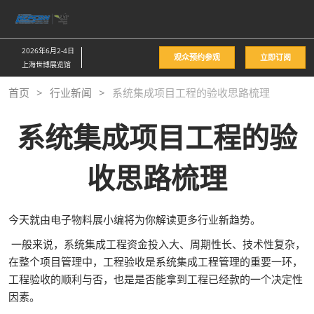
直
接
跳
2026年6月2-4日
观众预约参观
立即订阅
转
上海世博展览馆
至
首页
行业新闻
系统集成项目工程的验收思路梳理
内
容
系统集成项目工程的验
收思路梳理
今天就由电子物料展小编将为你解读更多行业新趋势。
一般来说，系统集成工程资金投入大、周期性长、技术性复杂，
在整个项目管理中，工程验收是系统集成工程管理的重要一环，
工程验收的顺利与否，也是是否能拿到工程已经款的一个决定性
因素。