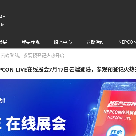
-4日
览馆
中文
English
参展
我要参观
媒体中心
同期活动
NEPCO
Tiếng V
参展申请
参观预登记
行业新闻
同期活动议程
NE
月17日云端登陆，参观预登记火热开启
ภาษาไ
 China电子
为何参展
为何参观
展商新闻
路演活动
NE
Bahasa
PCON LIVE在线展会7月17日云端登陆，参观预登记火
日本語
观众范围
组团参观
展会新闻
评选
korean
参展服务
展商名录
合作媒体
国际交流活动
Русски
商贸配对
展品名录
合作协会
SMTHOME
观众增值服务
智慧会刊
智慧会刊
TAP特邀贵宾&商务配对服务