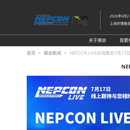
直
接
2026年6月2
跳
上海世博展
转
至
内
关于展会
我要
容
展会介绍
首页
展会新闻
NEPCON LIVE在线展会7
同期展会Fac Tec
NE
工厂设施展
展品范围