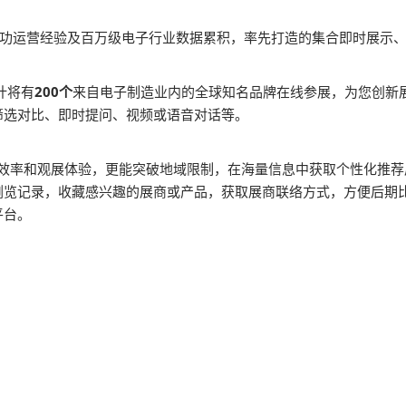
0年成功运营经验及百万级电子行业数据累积，率先打造的集合即时展
计将有
200个
来自电子制造业内的全球知名品牌在线参展，为您创新
筛选对比、即时提问、视频或语音对话等。
观效率和观展体验，更能突破地域限制，在海量信息中获取个性化推
浏览记录，收藏感兴趣的展商或产品，获取展商联络方式，方便后期比
平台。