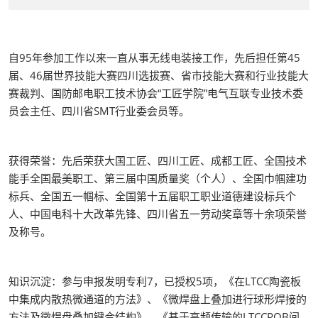
自95年参加工作以来一直从事无线电装接工作，先后担任第45
届、46届世界技能大赛四川选拔赛、省市技能大赛和行业技能大
赛裁判、国防邮电职工技术协会“工匠学院”电气互联专业技术委
员会主任、四川省SMT行业委会员等。
获得荣誉：先后荣获大国工匠、四川工匠、成都工匠、全国技术
能手全国最美职工、第三届中国质量奖（个人）、全国巾帼建功
标兵、全国五一帼标、全国第十五届职工职业道德建设标兵个
人、中国电科十大改革先锋、四川省五一劳动奖章等十余项荣誉
及称号。
知识沉淀：参与申报发明专利7，已授权5项，《在LTCC陶瓷板
中集成内散热微通道的方法》、《微焊盘上叠加进行球形焊接的
方法及微焊盘叠加键合结构》、《基于高频传输的LTCCPQB间