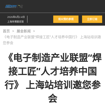
直
接
跳
2026年6月2-4日
观众预约参观
立即订阅
转
上海世博展览馆
至
首页
展会新闻
内
《电子制造产业联盟“焊接工匠”人才培养中国行》 上海站培训邀
容
您参会
《电子制造产业联盟“焊
接工匠”人才培养中国
行》 上海站培训邀您参
会