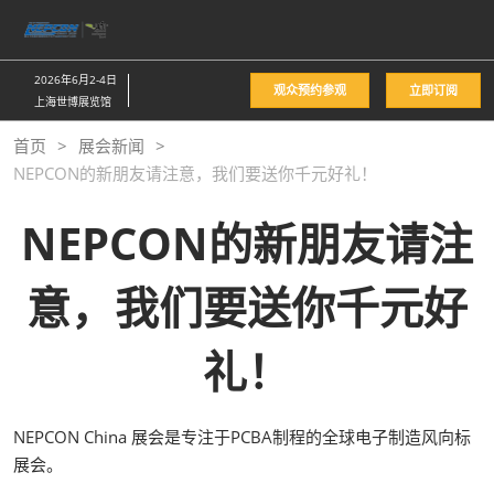
直
接
跳
2026年6月2-4日
观众预约参观
立即订阅
转
上海世博展览馆
至
首页
展会新闻
内
NEPCON的新朋友请注意，我们要送你千元好礼！
容
NEPCON的新朋友请注
意，我们要送你千元好
礼！
NEPCON China 展会是专注于PCBA制程的全球电子制造风向标
展会。