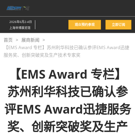
直
接
跳
2026年6月2-4日
观众预约参观
立即订阅
转
上海世博展览馆
至
首页
展商新闻
内
【EMS Award 专栏】苏州利华科技已确认参评EMS Award迅捷
容
服务奖、创新突破奖及生产技术专家奖
【EMS Award 专栏】
苏州利华科技已确认参
评EMS Award迅捷服务
奖、创新突破奖及生产