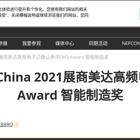
字化体验进行提升和个性化。您使用我们网站的相关
接受”、关闭横幅说明或继续浏览我们的网站，您同
-4日
览馆
中文
English
参展
我要参观
媒体中心
同期活动
NEPCO
Tiếng V
参展申请
参观预登记
行业新闻
同期活动议程
NE
021展商美达高频电子已确认参评EMS Award 智能制造奖
ภาษาไ
 China电子
为何参展
为何参观
展商新闻
路演活动
NE
Bahasa
China 2021展商美达
日本語
观众范围
组团参观
展会新闻
评选
korean
参展服务
展商名录
合作媒体
国际交流活动
Award 智能制造奖
Русски
商贸配对
展品名录
合作协会
SMTHOME
观众增值服务
智慧会刊
智慧会刊
aKB8RQ
TAP特邀贵宾&商务配对服务