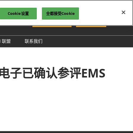
Cookie设置
全都接受Cookie
中文
观众预约参观
立即订阅
N 联盟
联系我们
iệt
PCON 企业名录
ทย
PCON 大奖
 Indonesia
高频电子已确认参评EMS
й