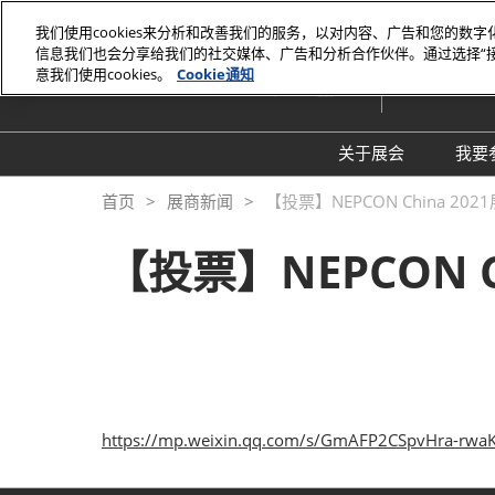
直
我们使用cookies来分析和改善我们的服务，以对内容、广告和您的数
接
信息我们也会分享给我们的社交媒体、广告和分析合作伙伴。通过选择“
2026年6月2
跳
意我们使用cookies。
Cookie通知
上海世博展
转
至
内
关于展会
我要
容
展会介绍
首页
展商新闻
【投票】NEPCON China 2
同期展会Fac Tec
【投票】NEPCON 
工厂设施展
展品范围
https://mp.weixin.qq.com/s/GmAFP2CSpvHra-rw