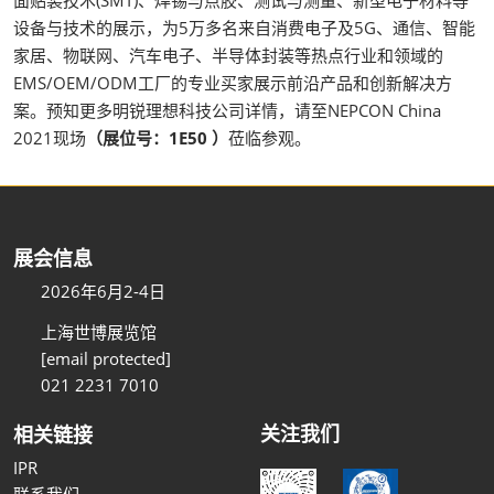
面贴装技术(SMT)、焊锡与点胶、测试与测量、新型电子材料等
设备与技术的展示，为5万多名来自消费电子及5G、通信、智能
家居、物联网、汽车电子、半导体封装等热点行业和领域的
EMS/OEM/ODM工厂的专业买家展示前沿产品和创新解决方
案。预知更多明锐理想科技公司详情，请至NEPCON China
2021现场
（展位号：1E50 ）
莅临参观。
展会信息
2026年6月2-4日
上海世博展览馆
[email protected]
021 2231 7010
关注我们
相关链接
IPR