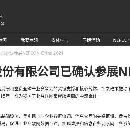
-4日
览馆
中文
English
参展
我要参观
媒体中心
同期活动
NEPCO
Tiếng V
参展申请
参观预登记
行业新闻
同期活动议程
NE
参展NEPCON China 2021
ภาษาไ
 China电子
为何参展
为何参观
展商新闻
路演活动
NE
Bahasa
限公司已确认参展NEPCO
日本語
观众范围
组团参观
展会新闻
评选
korean
参展服务
展商名录
合作媒体
国际交流活动
Русски
量发展和塑造全球产业竞争力的关键支撑和核心载体，加之政策推动
商贸配对
展品名录
合作协会
耕15年，成为我国工业互联网集成服务商的中流砥柱。
SMTHOME
观众增值服务
智慧会刊
智慧会刊
络基础设施，是实现工业企业数据流通、信息交互的关键枢纽。盘古
TAP特邀贵宾&商务配对服务
岛，促进工业互联网数据互通，实现数据和信息在各要素间、各系统间