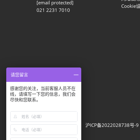
[email protected]
Cookie
021 2231 7010
请您留言
感谢您的关注，当前客服人员不在
隐私选项
线，请填写一下您的信息，我们会
尽快和您联系。
隐私政策
Cookie政策
展会信息
可持续发展
网站地图
沪ICP备2022028738号-9
Built by RX