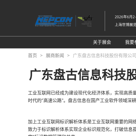
直
接
2026年6月2
跳
上海世博展
转
至
内
关于展会
我要
容
展会介绍
首页
展商新闻
广东盘古信息科技股份有限公司已确认
同期展会Fac Tec
广东盘古信息科技股份有
工厂设施展
展品范围
工业互联网已经成为建设现代化经济体系，实现高质
时代的"高速公路"。盘古信息在国产工业软件领域深
加上工业互联网标识解析体系是工业互联网重要的网
致力于标识解析体系实现企业标识规范化，打破信息孤