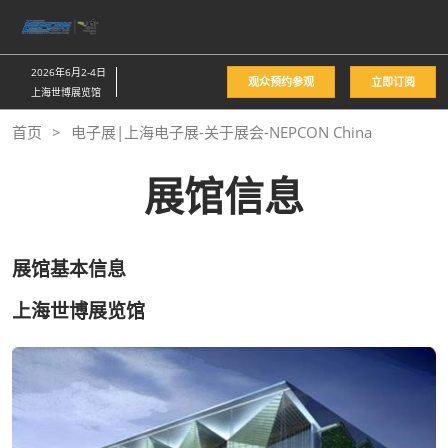
直
接
跳
2026年6月2-4日
观众预约参观
立即订阅
转
上海世博展览馆
至
首页
电子展|上海电子展-关于展会-NEPCON China
内
容
展馆信息
展馆基本信息
上海世博展览馆