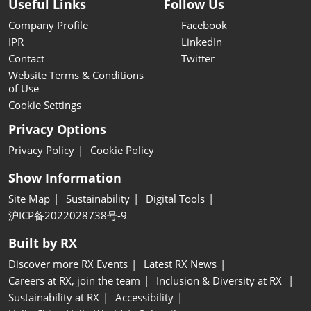
Useful Links
Follow Us
Company Profile
Facebook
IPR
LinkedIn
Contact
Twitter
Website Terms & Conditions
of Use
Cookie Settings
Privacy Options
Privacy Policy
Cookie Policy
Show Information
Site Map
Sustainability
Digital Tools
沪ICP备2022028738号-9
Built by RX
Discover more RX Events
Latest RX News
Careers at RX, join the team
Inclusion & Diversity at RX
Sustainability at RX
Accessibility