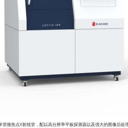
米管微焦点X射线管，配以高分辨率平板探测器以及强大的图像后处理