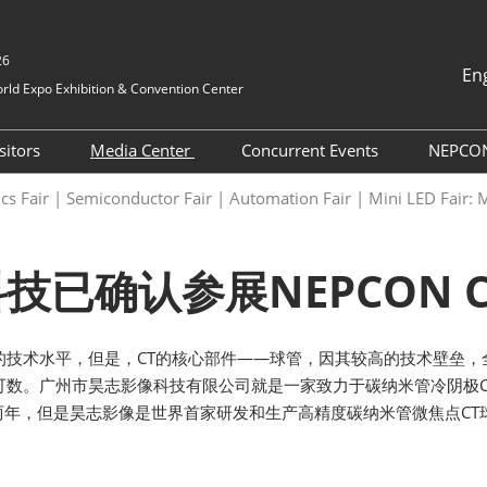
26
En
ld Expo Exhibition & Convention Center
中文
English
sitors
Media Center
Concurrent Events
NEPCO
Tiếng Việt
ication
Pre-registration
Press Releases
NEPCON China 2026
NE
nics Fair | Semiconductor Fair | Automation Fair | Mini LED Fai
ภาษาไทย
Onsite Events
Dir
vices
How to attend
Industry News
Bahasa In
International Networking
NE
日本語
chmaking
Group Visit
Exhibition News
已确认参展NEPCON Chi
Events
korean
Exhibitor List
Cooperative Media
Русский
Exhibit List
Supporting Partner
的技术水平，但是，CT的核心部件——球管，因其较高的技术壁垒
Business Matchmaking
可数。广州市昊志影像科技有限公司就是一家致力于碳纳米管冷阴极C
年，但是昊志影像是世界首家研发和生产高精度碳纳米管微焦点CT球
TAP Program
Why Visit