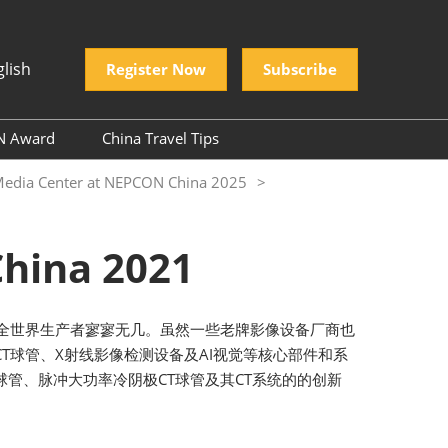
glish
Register Now
Subscribe
N Award
China Travel Tips
PCON Company
r: Media Center at NEPCON China 2025
ectory
donesia
PCON Award
na 2021
，全世界生产者寥寥无几。虽然一些老牌影像设备厂商也
T球管、X射线影像检测设备及AI视觉等核心部件和系
管、脉冲大功率冷阴极CT球管及其CT系统的的创新