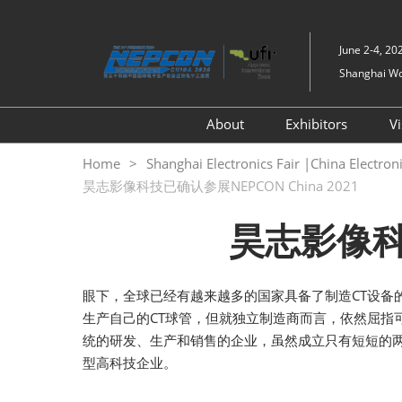
Skip
to
June 2-4, 20
content
Shanghai Wor
About
Exhibitors
Vi
Exhibition Introduce
Exhibitor Appl
Home
Shanghai Electronics Fair |China Electro
昊志影像科技已确认参展NEPCON China 2021
Exhibition Information
Exhibiting Ser
Previous Edition
Business Mat
昊志影像科技
Travel & Stay
SMTHOME
Digital Tools
眼下，全球已经有越来越多的国家具备了制造CT设备
生产自己的CT球管，但就独立制造商而言，依然屈指
统的研发、生产和销售的企业，虽然成立只有短短的两
型高科技企业。