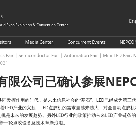
26
En
ld Expo Exhibition & Convention Center
中文
English
sitors
Media Center
Concurrent Events
NEPCO
Tiếng Việt
ication
Pre-registration
Press Releases
NEPCON China 2026
NE
nics Fair | Semiconductor Fair | Automation Fair | Mini LED Fai
ภาษาไทย
Onsite Events
Dir
021
vices
How to attend
Industry News
Bahasa In
International Networking
NE
日本語
chmaking
Group Visit
Exhibition News
公司已确认参展NEPCON 
Events
korean
Exhibitor List
Cooperative Media
Русский
Exhibit List
Supporting Partner
共同发挥作用的时代，是未来信息社会的“基石”。LED已经成为第
Business Matchmaking
随着LED产业的兴起，LED点胶机的需求量越来越大，对全自动点胶
是未来的发展趋势。另外LED行业的政策推动带来LED产业链条的
TAP Program
起新一轮点胶设备及技术革新浪潮。
Why Visit