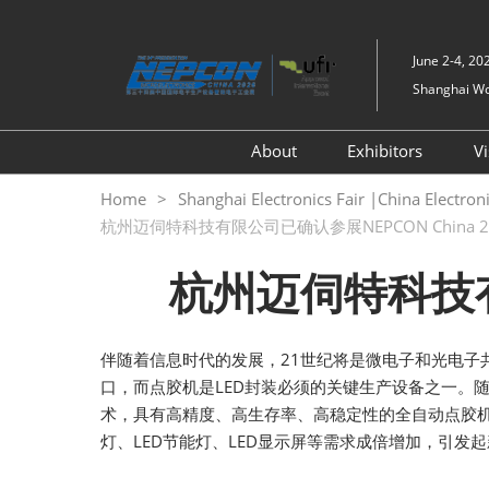
Skip
to
June 2-4, 20
content
Shanghai Wor
About
Exhibitors
Vi
Exhibition Introduce
Exhibitor Appl
Home
Shanghai Electronics Fair |China Electro
杭州迈伺特科技有限公司已确认参展NEPCON China 2
Exhibition Information
Exhibiting Ser
Previous Edition
Business Mat
杭州迈伺特科技有限
Travel & Stay
SMTHOME
Digital Tools
伴随着信息时代的发展，21世纪将是微电子和光电子
口，而点胶机是LED封装必须的关键生产设备之一。
术，具有高精度、高生存率、高稳定性的全自动点胶机机
灯、LED节能灯、LED显示屏等需求成倍增加，引发