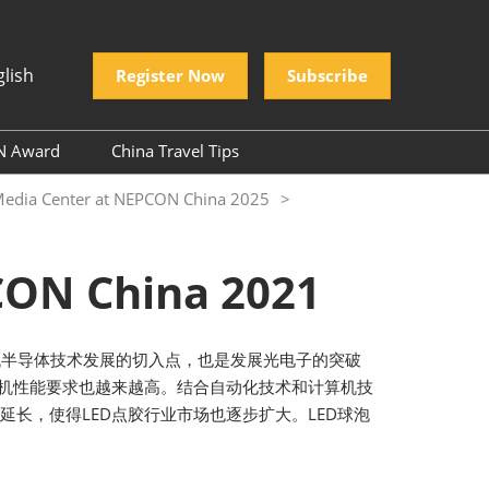
glish
Register Now
Subscribe
N Award
China Travel Tips
PCON Company
r: Media Center at NEPCON China 2025
ectory
donesia
PCON Award
China 2021
三代半导体技术发展的切入点，也是发展光电子的突破
机机性能要求也越来越高。结合自动化技术和计算机技
延长，使得LED点胶行业市场也逐步扩大。LED球泡