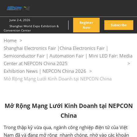
Skip
O
to
p
content
n
June 2-4, 2026
Register
Subscribe
Shanghai World Expo Exhibition &
Now
Convention Center
Home
Shanghai Electronics Fair |China Electronics Fair |
Semiconductor Fair | Automation Fair | Mini LED Fair: Media
Center at NEPCON China 2025
Exhibition News | NEPCON China 2026
Mở Rộng Mạng Lưới Kinh Doanh tại NEPCON China
Mở Rộng Mạng Lưới Kinh Doanh tại NEPCON
China
Trong thập kỷ vừa qua, ngành công nghiệp điện tử của Việt
Nam đã và đang mở rộng nhanh chóng, nhờ vào các khoản