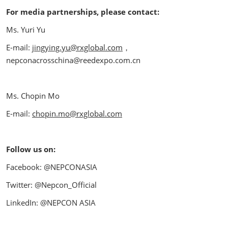
For media partnerships, please contact:
Ms. Yuri Yu
E-mail:
jingying.yu@rxglobal.com
，
nepconacrosschina@reedexpo.com.cn
Ms. Chopin Mo
E-mail:
chopin.mo@rxglobal.com
Follow us on:
Facebook: @NEPCONASIA
Twitter: @Nepcon_Official
LinkedIn: @NEPCON ASIA