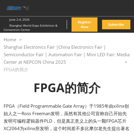
Skip
O
to
p
content
n
June 2-4, 2026
Register
Subscribe
Shanghai World Expo Exhibition &
Now
Convention Center
Home
Shanghai Electronics Fair |China Electronics Fair |
Semiconductor Fair | Automation Fair | Mini LED Fair: Media
Center at NEPCON China 2025
FPGA的简介
FPGA的简介
FPGA（Field Programmable Gate Array）于1985年由xilinx创
始人之一Ross Freeman发明，虽然有其他公司宣称自己开始先
发明可编程逻辑器件PLD，但是真正意义上的头一颗FPGA芯片
XC2064为xilinx所发明，这个时间差不多比摩尔老先生提出著名