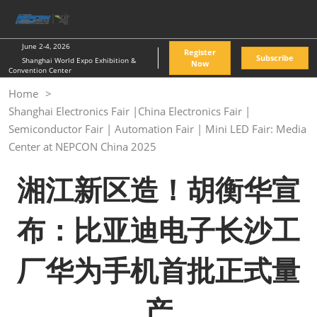
Skip
O
to
p
content
n
June 2-4, 2026
Register
Subscribe
Shanghai World Expo Exhibition &
Now
Convention Center
Home
Shanghai Electronics Fair |China Electronics Fair |
Semiconductor Fair | Automation Fair | Mini LED Fair: Media
Center at NEPCON China 2025
湘江新区造！胡衡华宣
布：比亚迪电子长沙工
厂华为手机首批正式量
产